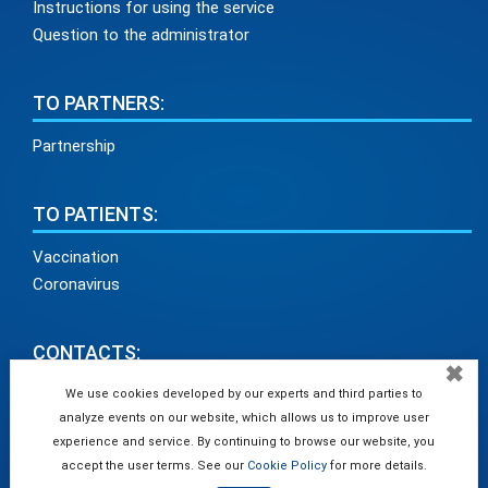
Instructions for using the service
Question to the administrator
TO PARTNERS:
Partnership
TO PATIENTS:
Vaccination
Coronavirus
CONTACTS:
✖
info@medadvisor24.com
We use cookies developed by our experts and third parties to
analyze events on our website, which allows us to improve user
tel. +38(098)154 93 91
experience and service. By continuing to browse our website, you
accept the user terms. See our
Cookie Policy
for more details.