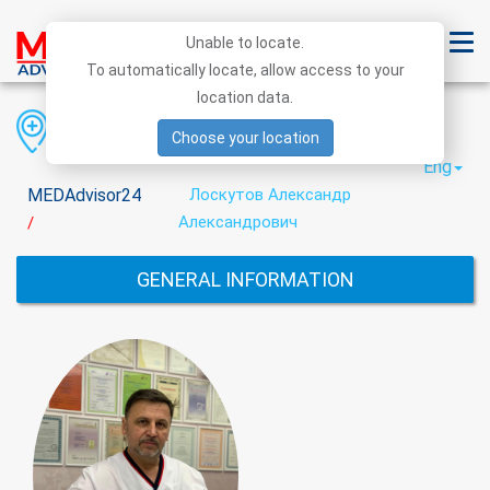
Unable to locate.
To automatically locate, allow access to your
location data.
Region
District
City
Choose your location
Eng
MEDAdvisor24
Лоскутов Александр
Александрович
/
GENERAL INFORMATION