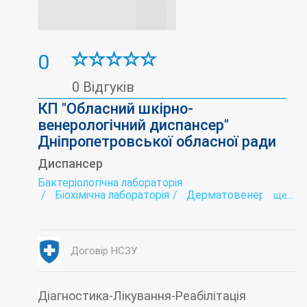
0
0 Відгуків
КП "Обласний шкірно-
венерологічний диспансер"
Дніпропетровської обласної ради
Диспансер
Бактеріологічна лабораторія
Біохімічна лабораторія
Дерматовенерологія
ще...
Лабораторія
Серологія
Стаціонар
Фізіотерапія
Договір НСЗУ
Діагностика-Лікування-Реабілітація