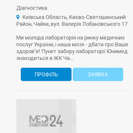
Біохімічна лабораторія
ВІЛ/СНІД
Оториноларингологія (ЛОР)
Педіатрія
Діагностика
Вірусні гепатити - лабораторія
Планування сім'ї
Гематологічні дослідження
ПЛР-тест на Covid-19 (коронавірус)
Київська Область, Києво-Святошинський
Гормональна лабораторія
Дослідження сечі
Пренатальна (дородова) діагностика
Район, Чайки, вул. Валерія Лобановського 17
Імунологічна лабораторія
Проктологія
Профілактика
Психологія
Інфекційна лабораторія
Коагулограмма
Ревматоїдна панель
Ректороманоскопія
Лабораторія
Лабораторія контролю анемії
Ректосігмоскопія
Ми молода лабораторія на ринку медичних
Онкомаркери
Репродуктивні дослідження
послуг України, і наша місія - дбати про Ваше
ПЛР-тест на Covid-19 (коронавірус)
Тиреоїдна лабораторія
Пренатальна (дородова) діагностика
здоров'я! Пункт забору лабораторії Юнимед
Ультразвукова діагностика (УЗД)
Урологія
Серологічна лабораторія
Фактори росту - лабораторія
Флебологія
знаходиться в ЖК Ча...
Туберкульоз (діагностика і лікування)
Фолікулометрія
Цервікометрія
ПРОФІЛЬ
ЗАЯВКА