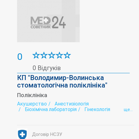
0
0 Відгуків
КП "Володимир-Волинська
стоматологічна поліклініка"
Поліклініка
Акушерство
Анестизіологія
Біохімічна лабораторія
Гінекологія
ще...
Дерматовенерологія
Жіноча консультація
Інтенсивна терапія
Інфектологія
Лабораторія
Медичний профогляд
Наркологія
Неврологія
Ортопедія
Договір НСЗУ
Педіатрія
Психіатрія
Рентгенологія