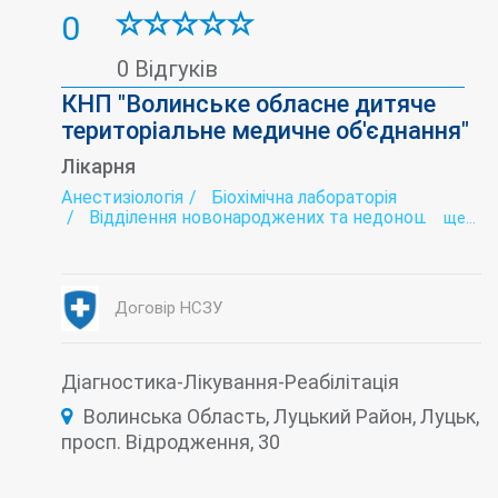
0
0 Відгуків
КНП "Волинське обласне дитяче
територіальне медичне об'єднання"
Лікарня
Анестизіологія
Біохімічна лабораторія
Відділення новонароджених та недоношених
ще...
дітей
Генетика
Гінекологія
Дитяча консультація
Діагностика
Ендокринологія
Імунологія
Договір НСЗУ
Інтенсивна терапія
Коронавірус-госпіталізація
Лабораторія
Малоінвазивні технології
Мікрохірургія ока
Неврологія
Неонатологія
Онкологія
Діагностика-Лікування-Реабілітація
Ортопедія
Охорона зору
Педіатрія
Волинська Область, Луцький Район, Луцьк,
Планування сім'ї
Променева діагностика
Репродукція людини
Стаціонар
просп. Відродження, 30
Стоматологія
Травматологія
Фізіотерапія
Хірургія
Швидка допомога