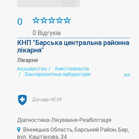
0
0 Відгуків
КНП "Барська центральна районна
лікарня"
Лікарня
Акушерство
Анестизіологія
Бактеріологічна лабораторія
ще...
Біохімічна лабораторія
Гінекологія
Дерматовенерологія
Ендоскопія
Жіноча консультація
Інтенсивна терапія
Інфектологія
Кабінет Довіра
Договір НСЗУ
Лабораторія
Лікувальна фізкультура (ЛФК)
Наркологія
Неврологія
Патологоанатомічне відділення
Педіатрія
Психіатрія
Психотерапія
Рентгенологія
Діагностика-Лікування-Реабілітація
Терапія
Трансфузіологія
Вінницька Область, Барський Район, Бар,
Туберкульоз (діагностика і лікування)
Ультразвукова діагностика (УЗД)
вул. Каштанова, 34