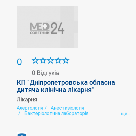
0
0 Відгуків
КП "Дніпропетровська обласна
дитяча клінічна лікарня"
Лікарня
Алергологія
Анестизіологія
Бактеріологічна лабораторія
ще...
Біохімічна лабораторія
Боксове відділення
Гастроентерологія
Гематологія
Гіпарбарична оксигенація
Дитяча консультація