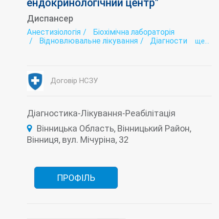
ендокринологічний центр"
Диспансер
Анестизіологія
Біохімічна лабораторія
Відновлювальне лікування
Діагностика
ще...
Ендокринологія
Інтенсивна терапія
Лабораторія
Лабораторія репродуктивної ендокринології
Лазерна терапія
Договір НСЗУ
Лікувальна фізкультура (ЛФК)
Патологоанатомічне відділення
Педіатрія
Рентгенологія
Стаціонар
Терапія
Ультразвукова діагностика (УЗД)
Діагностика-Лікування-Реабілітація
Фізіотерапія
Функціональна діагностика
Вінницька Область, Вінницький Район,
Хірургія
Вінниця, вул. Мічуріна, 32
ПРОФІЛЬ