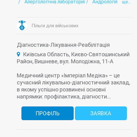
Алергологічна лабораторія
Андрологія
ще...
Аритмія
Аутоімунологічна лабораторія
Бактеріологічна лабораторія
Біохімічна лабораторія
Вакцинація (щеплення)
Венерологія
Пільги для військових
Виклик лікаря додому
Вірусні гепатити - лабораторія
Гастроентерологія
Гельмінтологія
Діагностика-Лікування-Реабілітація
Гематологічні дослідження
Генетична діагностика
Гінекологія
Київська Область, Києво-Святошинський
Гіпертонія
Район, Вишневе, вул. Молодіжна, 11-А
Гіпоталамо-гіпофізарно-надниркова панель
Гістологічні дослідження
Далекозоркість
Денний стаціонар
Дерматовенерологія
Медичний центр «Імперіал Медіка» – це
Дерматологія
Дитяча гінекологія
сучасний лікувально-діагностичний заклад,
Дитяча дерматологія
в якому успішно розвинені основні
Дитяча ендокринологія
Дитяча кардіологія
Дитяча кардіоревматологія
напрямки: профілактика, діагности...
Дитяча консультація
Дитяча неврологія
Дитяча ортопедія
Дитяча отоларингологія (Дитячий ЛОР)
ПРОФІЛЬ
ЗАЯВКА
Дитяча офтальмологія
Дитяча травматологія
Дитяча хірургія
Дитячий масаж
Діагностика
Довідка для відвідування басейну