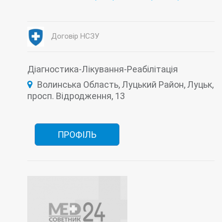
Гемодіаліз
Гінекологія
Діагностика
Ендоскопічна діагностика
Інтенсивна терапія
Кардіоваскулярна хірургія
Лабораторія
Договір НСЗУ
Малоінвазивна хірургія
Неврологія
Нейрохірургія
Ортопедія
Оториноларингологія (ЛОР)
Пульмонологія
Рентгенологія
Терапія
Травматологія
Діагностика-Лікування-Реабілітація
Урологія
Фізіотерапія
Волинська Область, Луцький Район, Луцьк,
Функціональна діагностика
Хірургія
просп. Відродження, 13
ПРОФІЛЬ