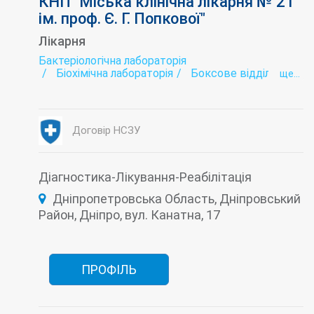
КНП "Міська клінічна лікарня № 21
ім. проф. Є. Г. Попкової"
Лікарня
Бактеріологічна лабораторія
Біохімічна лабораторія
Боксове відділення
ще...
ВІЛ/СНІД
Діагностика
Імунологія
Інтенсивна терапія
Інфектологія
Коронавірус-госпіталізація
Лабораторія
Паліативна медицина
Договір НСЗУ
Патологоанатомічне відділення
Профілактика
Рентгенологія
Стаціонар
Туберкульоз (діагностика і лікування)
Діагностика-Лікування-Реабілітація
Дніпропетровська Область, Дніпровський
Район, Дніпро, вул. Канатна, 17
ПРОФІЛЬ