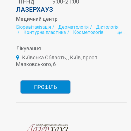
Пн-Нд
9:00-21:00
ЛАЗЕРХАУЗ
Медичний центр
Біоревіталізація
Дерматологія
Дієтологія
Контурна пластика
Косметологія
ще...
Лазерна епіляція
Мамологія
Мезотерапія
Онкологія
Плазмоліфтинг
Подологія
Лікування
Тредліфтінг
Трихологія
Київська Область, , Київ, просп.
Маяковського, 6
ПРОФІЛЬ