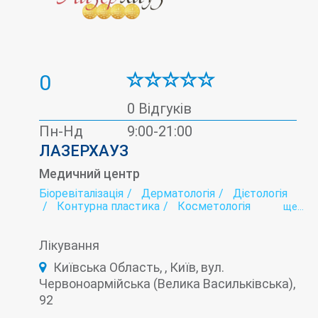
0
0 Відгуків
Пн-Нд
9:00-21:00
ЛАЗЕРХАУЗ
Медичний центр
Біоревіталізація
Дерматологія
Дієтологія
Контурна пластика
Косметологія
ще...
Лазерна епіляція
Мамологія
Мезотерапія
Онкологія
Плазмоліфтинг
Подологія
Лікування
Тредліфтінг
Трихологія
Київська Область, , Київ, вул.
Червоноармійська (Велика Васильківська),
92