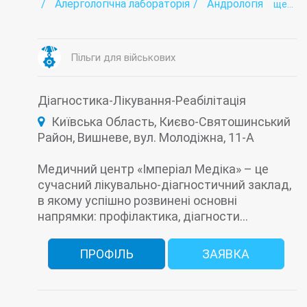
Алергологічна лабораторія
Андрологія
ще...
Аритмія
Аутоімунологічна лабораторія
Бактеріологічна лабораторія
Біохімічна лабораторія
Вакцинація (щеплення)
Венерологія
Пільги для військових
Виклик лікаря додому
Вірусні гепатити - лабораторія
Гастроентерологія
Гельмінтологія
Діагностика-Лікування-Реабілітація
Гематологічні дослідження
Генетична діагностика
Гінекологія
Київська Область, Києво-Святошинський
Гіпертонія
Район, Вишневе, вул. Молодіжна, 11-А
Гіпоталамо-гіпофізарно-надниркова панель
Гістологічні дослідження
Далекозоркість
Денний стаціонар
Дерматовенерологія
Медичний центр «Імперіал Медіка» – це
Дерматологія
Дитяча гінекологія
сучасний лікувально-діагностичний заклад,
Дитяча дерматологія
в якому успішно розвинені основні
Дитяча ендокринологія
Дитяча кардіологія
Дитяча кардіоревматологія
напрямки: профілактика, діагности...
Дитяча консультація
Дитяча неврологія
Дитяча ортопедія
Дитяча отоларингологія (Дитячий ЛОР)
ПРОФІЛЬ
ЗАЯВКА
Дитяча офтальмологія
Дитяча травматологія
Дитяча хірургія
Дитячий масаж
Діагностика
Довідка для відвідування басейну