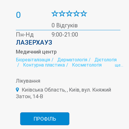
0
0 Відгуків
Пн-Нд
9:00-21:00
ЛАЗЕРХАУЗ
Медичний центр
Біоревіталізація
Дерматологія
Дієтологія
Контурна пластика
Косметологія
ще...
Лазерна епіляція
Мамологія
Мезотерапія
Онкологія
Плазмоліфтинг
Подологія
Лікування
Тредліфтінг
Трихологія
Київська Область, , Київ, вул. Княжий
Затон, 14-В
ПРОФІЛЬ