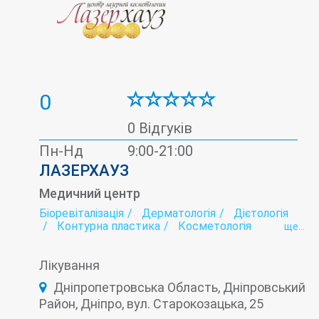
0
0 Відгуків
Пн-Нд
9:00-21:00
ЛАЗЕРХАУЗ
Медичний центр
Біоревіталізація
Дерматологія
Дієтологія
Контурна пластика
Косметологія
ще...
Лазерна епіляція
Мамологія
Мезотерапія
Онкологія
Плазмоліфтинг
Подологія
Лікування
Тредліфтінг
Трихологія
Дніпропетровська Область, Дніпровський
Район, Дніпро, вул. Старокозацька, 25