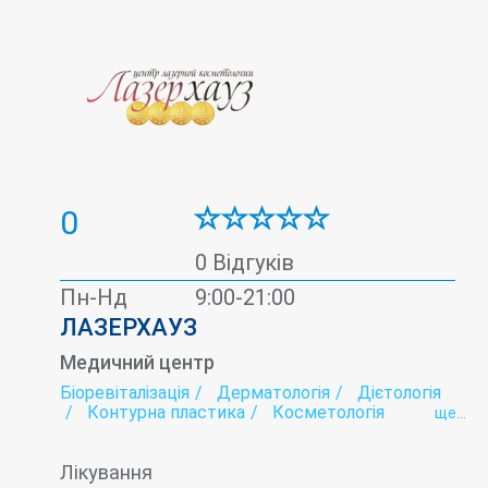
0
0 Відгуків
Пн-Нд
9:00-21:00
ЛАЗЕРХАУЗ
Медичний центр
Біоревіталізація
Дерматологія
Дієтологія
Контурна пластика
Косметологія
ще...
Лазерна епіляція
Мамологія
Мезотерапія
Онкологія
Плазмоліфтинг
Подологія
Лікування
Тредліфтінг
Трихологія