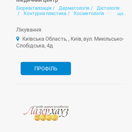
Біоревіталізація
Дерматологія
Дієтологія
Контурна пластика
Косметологія
ще...
Лазерна епіляція
Мамологія
Мезотерапія
Онкологія
Плазмоліфтинг
Подологія
Лікування
Тредліфтінг
Трихологія
Київська Область, , Київ, вул. Микільсько-
Слобідська, 4д
ПРОФІЛЬ