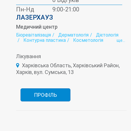
0 Відгуків
Пн-Нд
9:00-21:00
ЛАЗЕРХАУЗ
Медичний центр
Біоревіталізація
Дерматологія
Дієтологія
Контурна пластика
Косметологія
ще...
Лазерна епіляція
Мамологія
Мезотерапія
Онкологія
Плазмоліфтинг
Подологія
Лікування
Тредліфтінг
Трихологія
Харківська Область, Харківський Район,
Харків, вул. Сумська, 13
ПРОФІЛЬ