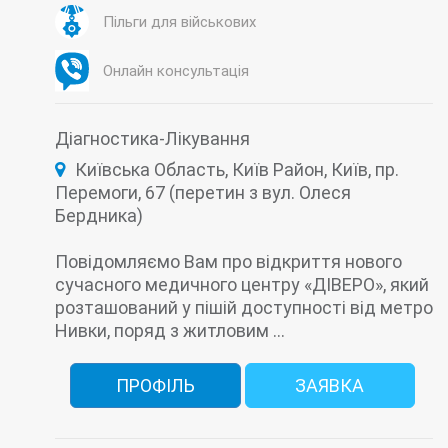
Оториноларингологія (ЛОР)
Педіатрія
Педіатрія
Пульмонологія
Пільги для військових
Планування сім'ї
Сімейна медицина
Трихологія
ПЛР-тест на Covid-19 (коронавірус)
Ультразвукова діагностика (УЗД)
Урологія
Пренатальна (дородова) діагностика
Онлайн консультація
Проктологія
Профілактика
Психологія
Ревматоїдна панель
Ректороманоскопія
Ректосігмоскопія
Репродуктивні дослідження
Діагностика-Лікування
Тиреоїдна лабораторія
Київська Область, Київ Район, Київ, пр.
Ультразвукова діагностика (УЗД)
Урологія
Фактори росту - лабораторія
Флебологія
Перемоги, 67 (перетин з вул. Олеся
Фолікулометрія
Цервікометрія
Бердника)
Повідомляємо Вам про відкриття нового
сучасного медичного центру «ДІВЕРО», який
розташований у пішій доступності від метро
Нивки, поряд з житловим ...
ПРОФІЛЬ
ЗАЯВКА