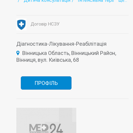
Дитяча консультація
Інтенсивна терапія
ще...
Інфектологія
Коронавірус-госпіталізація
Лабораторія
Променева діагностика
Стаціонар
Фізіотерапія
Договір НСЗУ
Діагностика-Лікування-Реабілітація
Вінницька Область, Вінницький Район,
Вінниця, вул. Київська, 68
ПРОФІЛЬ