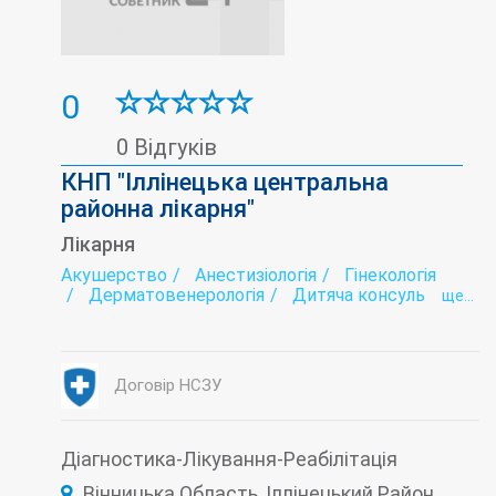
0
0 Відгуків
КНП "Іллінецька центральна
районна лікарня"
Лікарня
Акушерство
Анестизіологія
Гінекологія
Дерматовенерологія
Дитяча консультація
ще...
Діабетологія
Ендоскопія
Жіноча консультація
Зуботехнічна лабораторія
Інтенсивна терапія
Інфектологія
Договір НСЗУ
Лабораторія
Наркологія
Неврологія
Переливання крові
Психіатрія
Рентгенологія
Стаціонар
Стоматологія
Терапія
Травматологія
Діагностика-Лікування-Реабілітація
Туберкульоз (діагностика і лікування)
Вінницька Область, Іллінецький Район,
Ультразвукова діагностика (УЗД)