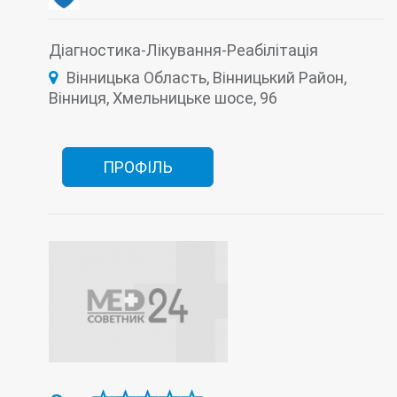
Нефрологія
Онкологія
Оториноларингологія (ЛОР)
Офтальмологія
Проктологія
Пульмонологія
Діагностика-Лікування-Реабілітація
Ревматологія
Рентгенологія
Терапія
Вінницька Область, Вінницький Район,
Травматологія
Туберкульоз (діагностика і лікування)
Вінниця, Хмельницьке шосе, 96
Урологія
Функціональна діагностика
Хірургія
Швидка допомога
ПРОФІЛЬ