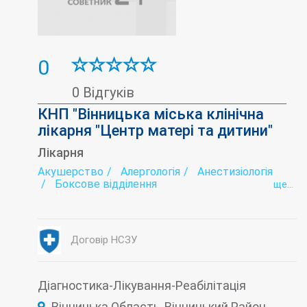
0
0 Відгуків
КНП "Вінницька міська клінічна
лікарня "Центр матері та дитини"
Лікарня
Акушерство
Алергологія
Анестизіологія
Боксове відділення
ще...
Відділення новонароджених та недоношених
дітей
Гастроентерологія
Гінекологія
Дерматовенерологія
Дитяча консультація
Договір НСЗУ
Діагностика
Екстрагенітальна патологія
Ендокринологія
Жіноча консультація
Імунологія
Інтенсивна терапія
Інфектологія
Кардіоревматологія
Діагностика-Лікування-Реабілітація
Клініка, дружня до молоді
Корекція зору
Вінницька Область, Вінницький Район,