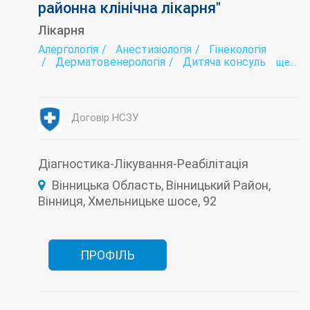
районна клінічна лікарня"
Лікарня
Алергологія
Анестизіологія
Гінекологія
Дерматовенерологія
Дитяча консультація
ще...
Ендокринологія
Ендоскопія
Жіноча консультація
Інтенсивна терапія
Інфектологія
Коронавірус-госпіталізація
Лабораторія
Лікувальна фізкультура (ЛФК)
Договір НСЗУ
Наркологія
Неврологія
Ортопедія
Оториноларингологія (ЛОР)
Педіатрія
Профілактика
Психіатрія
Рентгенологія
Серологічна лабораторія
Стаціонар
Діагностика-Лікування-Реабілітація
Терапія
Трансфузіологія
Вінницька Область, Вінницький Район,
Туберкульоз (діагностика і лікування)
Ультразвукова діагностика (УЗД)
Вінниця, Хмельницьке шосе, 92
Фізіотерапія
Функціональна діагностика
Хірургія
Швидка допомога
ПРОФІЛЬ