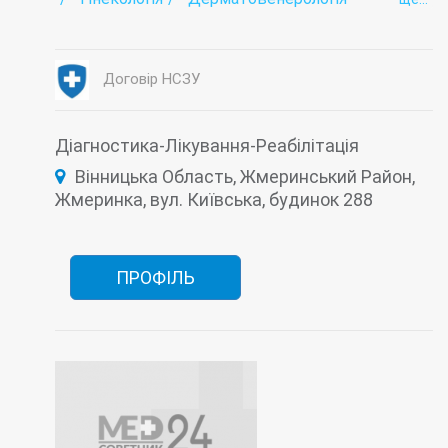
Ендоскопія
Жіноча консультація
Інтенсивна терапія
Інфектологія
Кабінет Довіра
Коронавірус-госпіталізація
Лабораторія
Наркологія
Неврологія
Договір НСЗУ
Патологоанатомічне відділення
Педіатрія
Психіатрія
Рентгенологія
Стаціонар
Терапія
Туберкульоз (діагностика і лікування)
Діагностика-Лікування-Реабілітація
Фізіотерапія
Функціональна діагностика
Вінницька Область, Жмеринський Район,
Хірургія
Швидка допомога
Жмеринка, вул. Київська, будинок 288
ПРОФІЛЬ