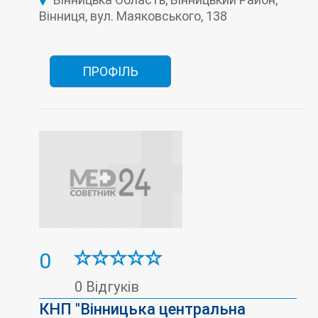
Лабораторія
Малоінвазивна хірургія
Неврологія
Нефрологія
Ортопедія
Вінниця, вул. Маяковського, 138
Оториноларингологія (ЛОР)
Офтальмологія
Патології новонароджених, недоношених та
дітей раннього віку
Патологія вагітних
Педіатрія
Стаціонар
ПРОФІЛЬ
Травматологія
Урологія
Хірургія
0
0 Відгуків
КНП "Вінницька центральна