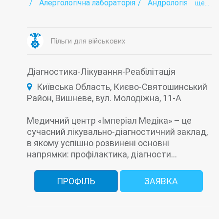
Алергологічна лабораторія
Андрологія
ще...
Аритмія
Аутоімунологічна лабораторія
Бактеріологічна лабораторія
Біохімічна лабораторія
Вакцинація (щеплення)
Венерологія
Пільги для військових
Виклик лікаря додому
Вірусні гепатити - лабораторія
Гастроентерологія
Гельмінтологія
Діагностика-Лікування-Реабілітація
Гематологічні дослідження
Генетична діагностика
Гінекологія
Київська Область, Києво-Святошинський
Гіпертонія
Район, Вишневе, вул. Молодіжна, 11-А
Гіпоталамо-гіпофізарно-надниркова панель
Гістологічні дослідження
Далекозоркість
Денний стаціонар
Дерматовенерологія
Медичний центр «Імперіал Медіка» – це
Дерматологія
Дитяча гінекологія
сучасний лікувально-діагностичний заклад,
Дитяча дерматологія
в якому успішно розвинені основні
Дитяча ендокринологія
Дитяча кардіологія
Дитяча кардіоревматологія
напрямки: профілактика, діагности...
Дитяча консультація
Дитяча неврологія
Дитяча ортопедія
Дитяча отоларингологія (Дитячий ЛОР)
ПРОФІЛЬ
ЗАЯВКА
Дитяча офтальмологія
Дитяча травматологія
Дитяча хірургія
Дитячий масаж
Діагностика
Довідка для відвідування басейну