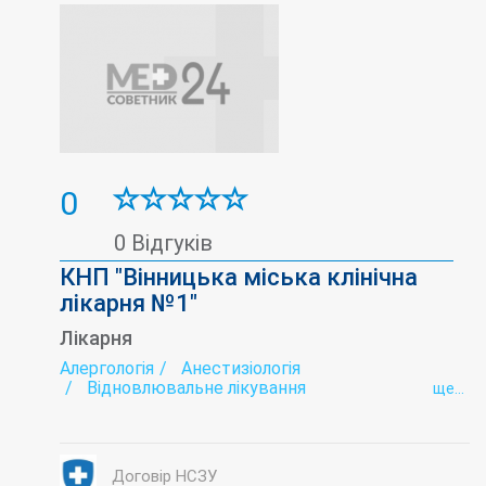
0
0 Відгуків
КНП "Вінницька міська клінічна
лікарня №1"
Лікарня
Алергологія
Анестизіологія
Відновлювальне лікування
ще...
Гастроентерологія
Дерматологія
Ендокринологія
Ендоскопічна діагностика
Інфектологія
Кабінет Довіра
Коронавірус-госпіталізація
Лабораторія
Договір НСЗУ
Медичний профогляд
Неврологія