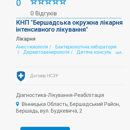
0
0 Відгуків
КНП "Бершадська окружна лікарня
інтенсивного лікування"
Лікарня
Анестизіологія
Бактеріологічна лабораторія
Дерматовенерологія
Дитяча консультація
ще...
Діагностика
Ендоскопія
Жіноча консультація
Зуботехнічна лабораторія
Інтенсивна терапія
Інфектологія
Договір НСЗУ
Кабінет Довіра
Лабораторія
Медичний профогляд
Наркологія
Неврологія
Патологоанатомічне відділення
Психіатрія
Рентгенологія
Стоматологія
Діагностика-Лікування-Реабілітація
Терапія
Трансфузіологія
Вінницька Область, Бершадський Район,
Туберкульоз (діагностика і лікування)
Ультразвукова діагностика (УЗД)
Бершадь, вул. Будкевича, 2
Фізіотерапія
Функціональна діагностика
Хірургія
Швидка допомога