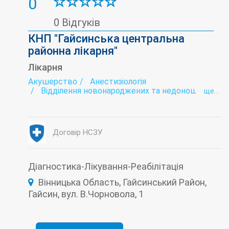
0
0 Відгуків
КНП "Гайсинська центральна
районна лікарня"
Лікарня
Акушерство
Анестизіологія
Відділення новонароджених та недоношених
ще...
дітей
Гінекологія
Дитяча консультація
Дитяча стоматологія
Ендоскопія
Жіноча консультація
Інтенсивна терапія
Договір НСЗУ
Інфектологія
Кабінет Довіра
Лабораторія
Медичний профогляд
Наркологія
Неврологія
Ортопедія
Патологоанатомічне відділення
Педіатрія
Діагностика-Лікування-Реабілітація
Психіатрія
Рентгенологія
Серологія
Вінницька Область, Гайсинський Район,
Стаціонар
Стоматологія
Терапія
Травматологія
Гайсин, вул. В.Чорновола, 1
Туберкульоз (діагностика і лікування)
Ультразвукова діагностика (УЗД)
Фізіотерапія
Функціональна діагностика
Хірургія
Швидка допомога