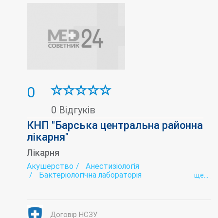
Довідка для роботи та ВУЗа (форма 086/о)
Довідка для школи та садка (форма 086-1/о)
Дослідження сечі
ЕКГ
Екстрагенітальна патологія
Ендокринна гінекологія
Ендокринна патологія
Ендокринологія
Естетичне і ін'єкційне моделювання обличчя
та тіла
Жіноча консультація
Імунологічна лабораторія
Інфектологія
0
Інфекційна лабораторія
Ішемічна хвороба серця
Кардіологія
Кардіоревматологія
0 Відгуків
Консультативна медична допомога
КНП "Барська центральна районна
Лабораторія
Лабораторія діабету
Лабораторія контролю анемії
лікарня"
Лабораторія мікроелементів
Лікарня
Лабораторія остеопорозу
Лікувальна фізкультура (ЛФК)
Акушерство
Анестизіологія
Лікувальний масаж
Мамологія
Бактеріологічна лабораторія
ще...
Мануальна терапія
Масаж
Біохімічна лабораторія
Гінекологія
Медсестринські послуги
Неврологія
Дерматовенерологія
Ендоскопія
Невропатологія
Жіноча консультація
Інтенсивна терапія
Неінвазивна косметологічна терапія
Інфектологія
Кабінет Довіра
Нейропсихологія
Онкомаркери
Договір НСЗУ