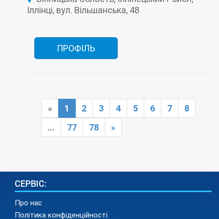
Фізіотерапія
Функціональна діагностика
Іллінці, вул. Вільшанська, 48
Хірургія
Швидка допомога
ПРОФІЛЬ
«
1
2
3
4
5
6
7
8
...
77
78
»
СЕРВІС:
Про нас
Політика конфіденційності