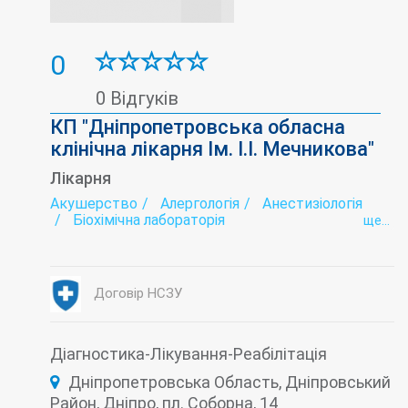
0
0 Відгуків
КП "Дніпропетровська обласна
клінічна лікарня Ім. І.І. Мечникова"
Лікарня
Акушерство
Алергологія
Анестизіологія
Біохімічна лабораторія
ще...
Відділення новонароджених та недоношених
дітей
Гастроентерологія
Гемодіаліз
Гінекологія
Дерматовенерологія
Діабетологія
Договір НСЗУ
Діагностика
Ендокринна хірургія
Ендокринологія
Ендоскопічна хірургія
Ендоскопія
Імунологія
Інтенсивна терапія
Діагностика-Лікування-Реабілітація
Інтенсивна терапія гіпербаричної оксигенації
Дніпропетровська Область, Дніпровський
Комп'ютерна томографія (КТ)
Консультативна медична допомога
Район, Дніпро, пл. Соборна, 14