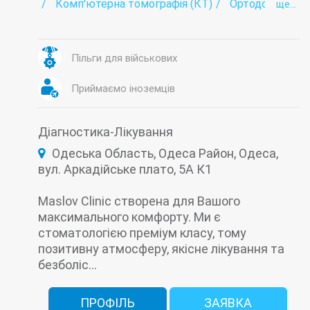
Комп'ютерна томографія (КТ)
Ортодонтія
ще...
Прицільний рентген
Спортивна стоматологія
Стоматологічна імплантологія
Стоматологічна кістяна пластика
Пільги для військових
Стоматологічна Ортопедія (протезування)
Стоматологічна профілактика
Приймаємо іноземців
Стоматологічна Хірургія
Стоматологія
Стоматологія під наркозом - седація
Терапевтична стоматологія
Діагностика-Лікування
Одеська Область, Одеса Район, Одеса,
вул. Аркадійське плато, 5А К1
Maslov Clinic створена для Вашого
максимального комфорту. Ми є
стоматологією преміум класу, тому
позитивну атмосферу, якісне лікування та
безболіс...
ПРОФІЛЬ
ЗАЯВКА