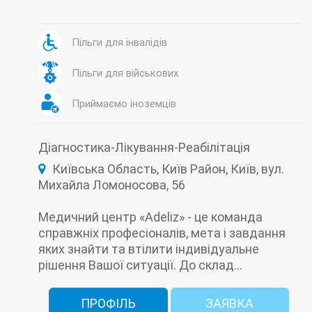
Дефектологія
Дитяча дерматологія
Дитяча кардіологія
Дитяча консультація
Дитяча неврологія
Дитяча ортопедія
Дитяча отоларингологія (Дитячий ЛОР)
Пільги для інвалідів
Дитяча офтальмологія
Дитяча стоматологія
Дитяча травматологія
Діагностика
ЕКГ
Пільги для військових
Ендокринологія
Епілептологія
Ехокардіографія
Кардіологія
Комп'ютерна томографія (КТ)
Приймаємо іноземців
Косметологія
Лабораторія
Лікувальний масаж
Неврологія
Нейросонографія
Ортопедія
Діагностика-Лікування-Реабілітація
Оториноларингологія (ЛОР)
Офтальмологія
Педіатрія
Подологія
Прицільний рентген
Київська Область, Київ Район, Київ, вул.
Психологія
Реабілітація
Михайла Ломоносова, 56
Стоматологічна імплантологія
Стоматологічна Ортопедія (протезування)
Стоматологічна профілактика
Медичний центр «Adeliz» - це команда
Стоматологічна Хірургія
Стоматологія
справжніх професіоналів, мета і завдання
Терапевтична стоматологія
Травматологія
яких знайти та втілити індивідуальне
Ударно-хвильова терапія
Ультразвукова діагностика (УЗД)
Урологія
рішення Вашої ситуації. До склад...
Флебологія
Хірургія
ПРОФІЛЬ
ЗАЯВКА