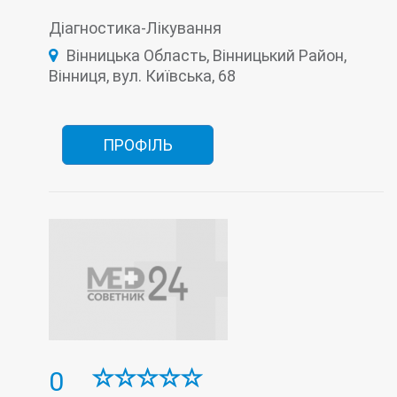
Лабораторія
Мамографія
Діагностика-Лікування
Медичний профогляд
Променева діагностика
Рентгенологія
Вінницька Область, Вінницький Район,
Стаціонар
Ультразвукова діагностика (УЗД)
Вінниця, вул. Київська, 68
Функціональна діагностика
ПРОФІЛЬ
0