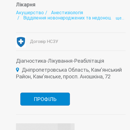
Лікарня
Акушерство
Анестизіологія
Відділення новонароджених та недоношених
ще...
дітей
Гематологія
Гінекологія
Діагностика
Ендокринологія
Ендоскопія
Інтенсивна терапія
Договір НСЗУ
Комп'ютерна томографія (КТ)
Лабораторія
Неврологія
Онкологія
Патологія вагітних
Патологоанатомічне відділення
Проктологія
Пульмонологія
Діагностика-Лікування-Реабілітація
Рентгенологія
Терапія
Дніпропетровська Область, Кам'янський
Ультразвукова діагностика (УЗД)
Фізіотерапія
Функціональна діагностика
Район, Кам'янське, просп. Аношкіна, 72
Хірургія
ПРОФІЛЬ