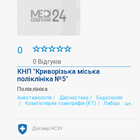
0
0 Відгуків
КНП "Криворізька міська
поліклініка №5"
Поліклініка
Анестизіологія
Діагностика
Ендоскопія
Комп'ютерна томографія (КТ)
Лабораторія
ще...
МРТ
Нефрологія
Ревматологія
Рентгенологія
Ультразвукова діагностика (УЗД)
Функціональна діагностика
Хірургія
Договір НСЗУ