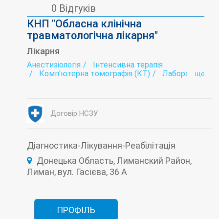
0 Відгуків
КНП "Обласна клінічна
травматологічна лікарня"
Лікарня
Анестизіологія
Інтенсивна терапія
Комп'ютерна томографія (КТ)
Лабораторія
ще...
МРТ
Нейротравматологія
Ортопедія
Стаціонар
Травматологія
Фізіотерапія
Функціональна діагностика
Хірургія
Договір НСЗУ
Діагностика-Лікування-Реабілітація
Донецька Область, Лиманский Район,
Лиман, вул. Гасієва, 36 А
ПРОФІЛЬ