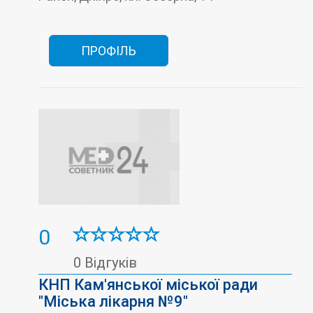
Коронавірус-госпіталізація
Лікувальна фізкультура (ЛФК)
Мікрохірургія ЛОР
МРТ
Неврологія
Нейрохірургія
Нефрологія
Онкологія
ПРОФІЛЬ
Ортопедія
Оториноларингологія (ЛОР)
Патологія вагітних
Патологоанатомічне відділення
Психіатрія
Психоневрологія
Пульмонологія
Радіонуклідна діагностика
Реабілітація
Ревматологія
Рентгенологія
Репродукція людини
Серологія
Соматопсихіатрія
Стоматологія
Судинна хірургія
Сурдологія
Терапія
Травматологія
Трансплантація органів
Ультразвукова діагностика (УЗД)
Урологія
Фізіотерапія
Фоніатрія
Функціональна діагностика
Хірургія
Цитологічна лабораторія
Швидка допомога
0
0 Відгуків
КНП Кам'янської міської ради
"Міська лікарня №9"