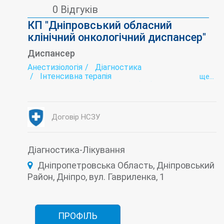
0 Відгуків
КП "Дніпровський обласний
клінічний онкологічний диспансер"
Диспансер
Анестизіологія
Діагностика
Інтенсивна терапія
ще...
Комп'ютерна томографія (КТ)
Лабораторія
Малоінвазивні технології
Мамографія
Онкологія
Онкохірургія
Променева діагностика
Рентгенологія
Договір НСЗУ
Стаціонар
Хіміотерапія
Хірургія
Цитологічна лабораторія
Діагностика-Лікування
Дніпропетровська Область, Дніпровський
Район, Дніпро, вул. Гавриленка, 1
ПРОФІЛЬ