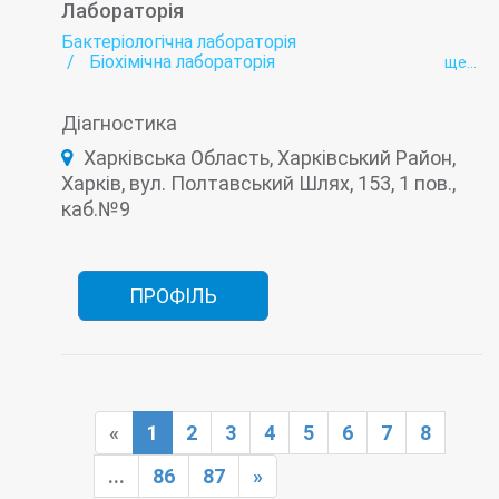
Лабораторія
Бактеріологічна лабораторія
Біохімічна лабораторія
ще...
Вірусні гепатити - лабораторія
Гельмінтологія
Гормональна лабораторія
Діагностика
Імунологічна лабораторія
Інфекційна лабораторія
Онкомаркери
Харківська Область, Харківський Район,
Пренатальна (дородова) діагностика
Харків, вул. Полтавський Шлях, 153, 1 пов.,
каб.№9
ПРОФІЛЬ
«
1
2
3
4
5
6
7
8
...
86
87
»