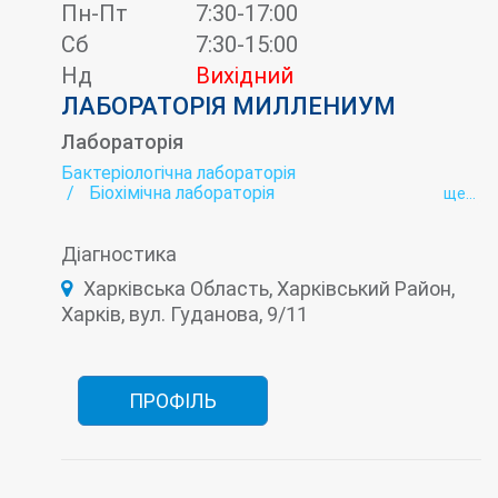
Пн-Пт
7:30-17:00
Сб
7:30-15:00
Нд
Вихідний
ЛАБОРАТОРІЯ МИЛЛЕНИУМ
Лабораторія
Бактеріологічна лабораторія
Біохімічна лабораторія
ще...
Вірусні гепатити - лабораторія
Гельмінтологія
Гормональна лабораторія
Діагностика
Імунологічна лабораторія
Інфекційна лабораторія
Онкомаркери
Харківська Область, Харківський Район,
Пренатальна (дородова) діагностика
Харків, вул. Гуданова, 9/11
ПРОФІЛЬ