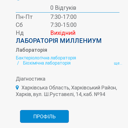
0 Відгуків
Пн-Пт
7:30-17:00
Сб
7:30-15:00
Нд
Вихідний
ЛАБОРАТОРІЯ МИЛЛЕНИУМ
Лабораторія
Бактеріологічна лабораторія
Біохімічна лабораторія
ще...
Вірусні гепатити - лабораторія
Гельмінтологія
Гормональна лабораторія
Діагностика
Імунологічна лабораторія
Інфекційна лабораторія
Онкомаркери
Харківська Область, Харківський Район,
Пренатальна (дородова) діагностика
Харків, вул. Ш.Руставелі, 14, каб. №94
ПРОФІЛЬ