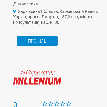
Діагностика
Імунологічна лабораторія
Інфекційна лабораторія
Онкомаркери
Харківська Область, Харківський Район,
Пренатальна (дородова) діагностика
Харків, просп. Гагаріна, 137,2 пов, жіноча
консультація, каб. №36
ПРОФІЛЬ
0