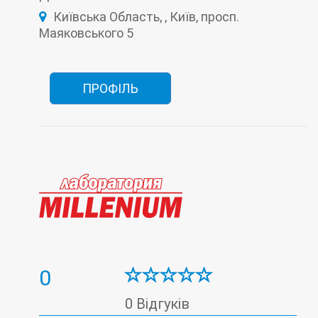
Імунологічна лабораторія
Київська Область, , Київ, просп.
Інфекційна лабораторія
Маяковського 5
Лабораторія контролю анемії
Лабораторія мікроелементів
Онкомаркери
ПЛР-тест на Covid-19 (коронавірус)
Тиреоїдна лабораторія
Цитологічна лабораторія
ПРОФІЛЬ
0
0 Відгуків