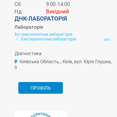
Сб
9:00-14:00
Нд
Вихідний
ДНК-ЛАБОРАТОРІЯ
Лабораторія
Аутоімунологічна лабораторія
Бактеріологічна лабораторія
ще...
Біохімічна лабораторія
Вірусні гепатити - лабораторія
Діагностика
Гельмінтологія
Гормональна лабораторія
Імунологічна лабораторія
Київська Область, , Київ, вул. Юрія Глушка,
Інфекційна лабораторія
9
Лабораторія контролю анемії
Лабораторія мікроелементів
Онкомаркери
ПЛР-тест на Covid-19 (коронавірус)
Тиреоїдна лабораторія
Цитологічна лабораторія
ПРОФІЛЬ