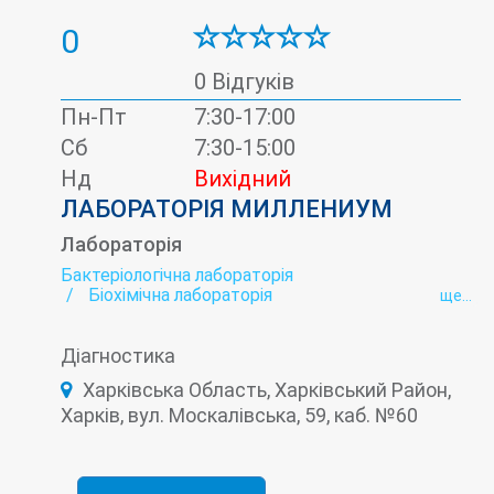
0
0 Відгуків
Пн-Пт
7:30-17:00
Сб
7:30-15:00
Нд
Вихідний
ЛАБОРАТОРІЯ МИЛЛЕНИУМ
Лабораторія
Бактеріологічна лабораторія
Біохімічна лабораторія
ще...
Вірусні гепатити - лабораторія
Гельмінтологія
Гормональна лабораторія
Діагностика
Імунологічна лабораторія
Інфекційна лабораторія
Онкомаркери
Харківська Область, Харківський Район,
Пренатальна (дородова) діагностика
Харків, вул. Москалівська, 59, каб. №60