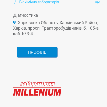
Біохімічна лабораторія
ще...
Вірусні гепатити - лабораторія
Гельмінтологія
Гормональна лабораторія
Діагностика
Імунологічна лабораторія
Інфекційна лабораторія
Онкомаркери
Харківська Область, Харківський Район,
Пренатальна (дородова) діагностика
Харків, просп. Тракторобудівників, б. 105-а,
каб. №3-4
ПРОФІЛЬ