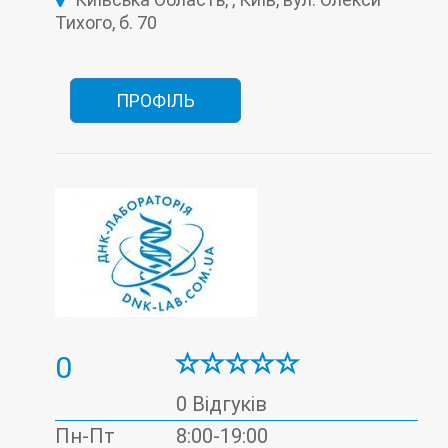
Інфекційна лабораторія
Тихого, б. 70
Лабораторія контролю анемії
Лабораторія мікроелементів
Онкомаркери
ПЛР-тест на Covid-19 (коронавірус)
Тиреоїдна лабораторія
Цитологічна лабораторія
ПРОФІЛЬ
0
0 Відгуків
Пн-Пт
8:00-19:00