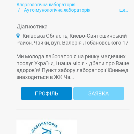
Алергологічна лабораторія
Аутоімунологічна лабораторія
ще...
Бактеріологічна лабораторія
Біохімічна лабораторія
ВІЛ/СНІД
Діагностика
Вірусні гепатити - лабораторія
Гематологічні дослідження
Київська Область, Києво-Святошинський
Гормональна лабораторія
Дослідження сечі
Район, Чайки, вул. Валерія Лобановського 17
Імунологічна лабораторія
Інфекційна лабораторія
Коагулограмма
Лабораторія
Лабораторія контролю анемії
Ми молода лабораторія на ринку медичних
Онкомаркери
послуг України, і наша місія - дбати про Ваше
ПЛР-тест на Covid-19 (коронавірус)
Пренатальна (дородова) діагностика
здоров'я! Пункт забору лабораторії Юнимед
Серологічна лабораторія
знаходиться в ЖК Ча...
Туберкульоз (діагностика і лікування)
ПРОФІЛЬ
ЗАЯВКА