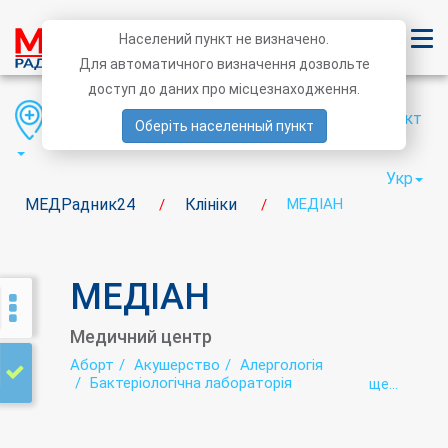
Населений пункт не визначено.
Для автоматичного визначення дозвольте
доступ до даних про місцезнаходження.
Область
Район
Населений пункт
Оберіть населенный пункт
Укр
МЕДРадник24
Клініки
МЕДІАН
/
/
МЕДІАН
Медичний центр
Аборт
Акушерство
Алергологія
Бактеріологічна лабораторія
ще...
Біохімічна лабораторія
Вакцинація (щеплення)
Гастроентерологія
Гастроскопія
Гематологія
Гінекологія