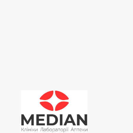
Гістологічні дослідження
Дерматологія
Дієтологія
ЕКГ
Ендокринологія
Ендоскопія
Ехокардіографія
Імунологія
Інфектологія
Лабораторія
Магнітно-лазерна терапія
Мамологія
Масаж
Медичний профогляд
Неврологія
Нефрологія
Онкомаркери
Ортопедія
Оториноларингологія (ЛОР)
Офтальмологія
Пренатальна (дородова) діагностика
Проктологія
Ревматоїдна панель
Ревматологія
Репродуктивні дослідження
Сімейна медицина
Судинна хірургія
Терапія
Травматологія
Урологія
Фізіотерапія
Хірургія
Цитологічна лабораторія