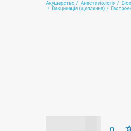
Акушерство
Анестизіологія
Біо
Вакцинація (щеплення)
Гастрое
Дитяча консультація
Ендокрино
Жіноча консультація
Здоров пу
Кабінет Довіра
Лабораторія
Медичний профогляд
Наркологі
Оториноларингологія (ЛОР)
Офт
Патологоанатомічне відділення
Серологія
Стаціонар
Стомато
Ультразвукова діагностика (УЗД)
Функціональна діагностика
Хіру
0