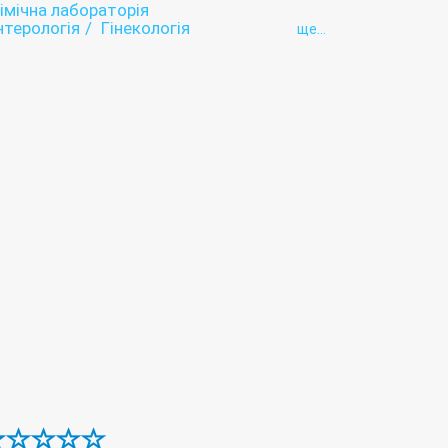
хімічна лабораторія
нтерологія
Гінекологія
ще...
логія
Ендоскопія
нкт
Інтенсивна терапія
Інфектологія
Лікувальна фізкультура (ЛФК)
я
Неврологія
Онкологія
Ортопедія
альмологія
Педіатрія
Психіатрія
Рентгенологія
логія
Терапія
Травматологія
Урологія
Фізіотерапія
ргія
Швидка допомога