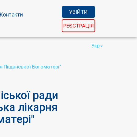
УВІЙТИ
Контакти
РЕЄСТРАЦІЯ
Укр
я Піщанської Богоматері"
іської ради
ька лікарня
матері"