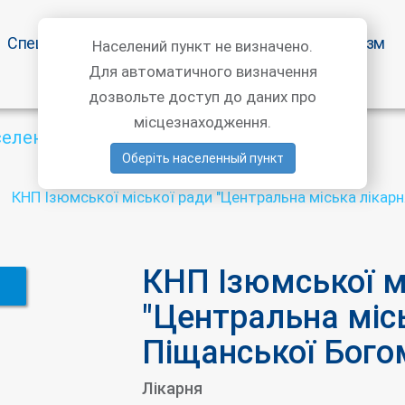
Спецпропозиції
Статті лікарів
Медичний туризм
Населений пункт не визначено.
Для автоматичного визначення
дозвольте доступ до даних про
місцезнаходження.
селений пункт
Оберіть населенный пункт
КНП Ізюмської міської ради "Центральна міська лікарн
КНП Ізюмської м
"Центральна міс
Піщанської Бого
Лікарня