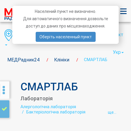
Населений пункт не визначено.
Для автоматичного визначення дозвольте
доступ до даних про місцезнаходження.
Область
Район
Населений пункт
Оберіть населенный пункт
Укр
МЕДРадник24
Клініки
СМАРТЛАБ
/
/
СМАРТЛАБ
Лабораторія
Алергологічна лабораторія
Бактеріологічна лабораторія
ще...
Біохімічна лабораторія
Вірусні гепатити - лабораторія
Генетична діагностика