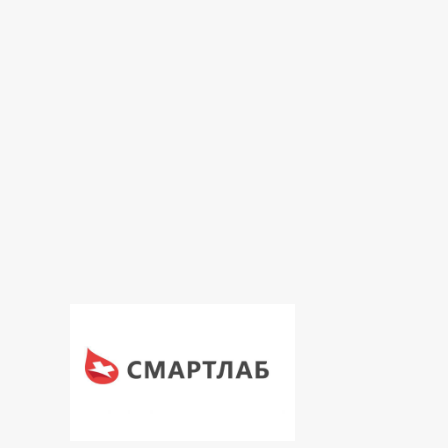
Гормональна лабораторія
Імунологічна лабораторія
Інфекційна лабораторія
Лабораторія
Лабораторія ДНК діагностики
Онкомаркери