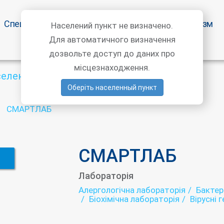
Спецпропозиції
Статті лікарів
Медичний туризм
Населений пункт не визначено.
Для автоматичного визначення
дозвольте доступ до даних про
місцезнаходження.
селений пункт
Оберіть населенный пункт
СМАРТЛАБ
СМАРТЛАБ
Лабораторія
Алергологічна лабораторія
Бактер
Біохімічна лабораторія
Вірусні 
Генетична діагностика
Гормона
Імунологічна лабораторія
Інфек