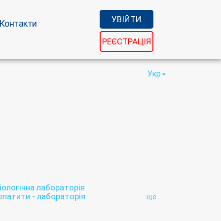
УВІЙТИ
Контакти
РЕЄСТРАЦІЯ
Укр
іологічна лабораторія
гепатити - лабораторія
ще...
льна лабораторія
ційна лабораторія
Лабораторія