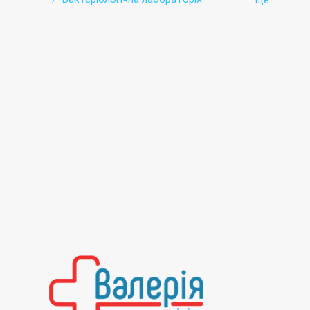
ще...
Біохімічна лабораторія
Вакцинація (щеплення)
Гастроентерологія
Гематологія
Гінекологія
Гомеопатія
Гормональна лабораторія
Дерматовенерологія
Дерматологія
ЕКГ
Електроенцефалографія
Ендокринологія
Ехокардіографія
Імунологічна лабораторія
Інтенсивна терапія
Інфекційна лабораторія
Кардіоревматологія
Лабораторія
Лабораторія остеопорозу
Лікувальна фізкультура (ЛФК)
Лікувальний масаж
Логопедія
Масаж
Неврологія
Нефрологія
Онкомаркери
Ортопедія
Оториноларингологія (ЛОР)
Офтальмологія
Педіатрія
Пренатальна (дородова) діагностика
Психологія
Психотерапія
Пульмонологія
Рентгенологія
Стаціонар
Терапія
Травматологія
Ультразвукова діагностика (УЗД)
Фізіотерапія
Хірургія
Цитологія
Швидка допомога