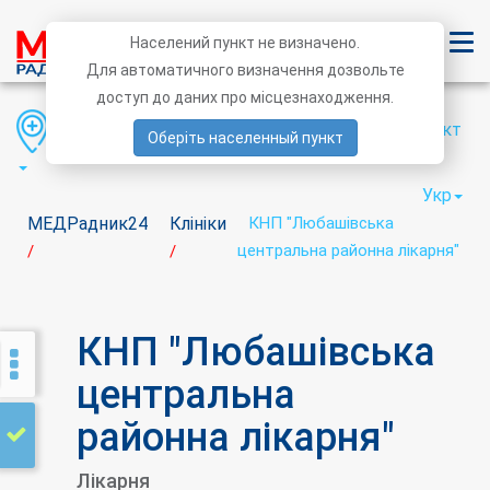
Населений пункт не визначено.
Для автоматичного визначення дозвольте
доступ до даних про місцезнаходження.
Область
Район
Населений пункт
Оберіть населенный пункт
Укр
МЕДРадник24
Клініки
КНП "Любашівська
центральна районна лікарня"
/
/
КНП "Любашівська
центральна
районна лікарня"
Лікарня