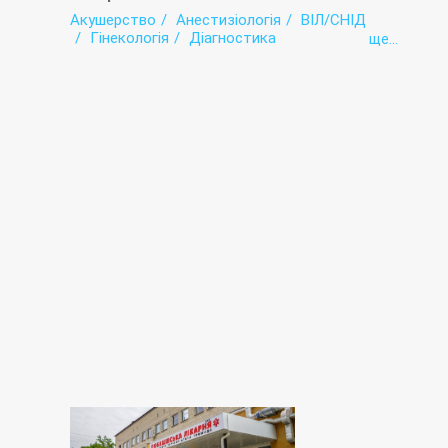
Акушерство
Анестизіологія
ВІЛ/СНІД
Гінекологія
Діагностика
ще...
Інтенсивна терапія
Інфектологія
Кабінет Довіра
Комп'ютерна томографія (КТ)
Лабораторія
Педіатрія
Рентгенологія
Стаціонар
Стоматологія
Терапія
Фізіотерапія
Хірургія