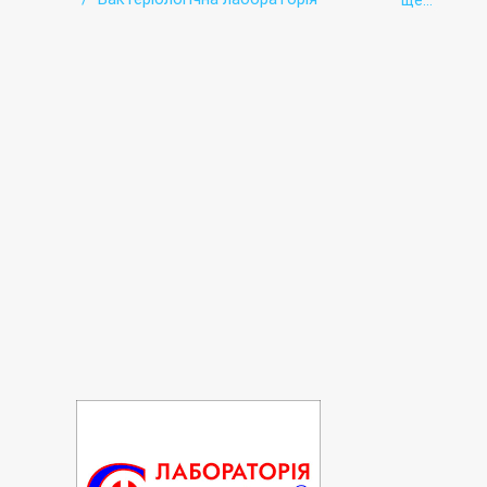
ще...
Біохімічна лабораторія
Вірусні гепатити - лабораторія
Гістологічні дослідження
Гормональна лабораторія
Дослідження сечі
Ехокардіографія
Імунологічна лабораторія
Інфекційна лабораторія
Кольпоскопія
Мікологія
Онкомаркери
Пренатальна (дородова) діагностика
Ультразвукова діагностика (УЗД)
Цитологічна лабораторія