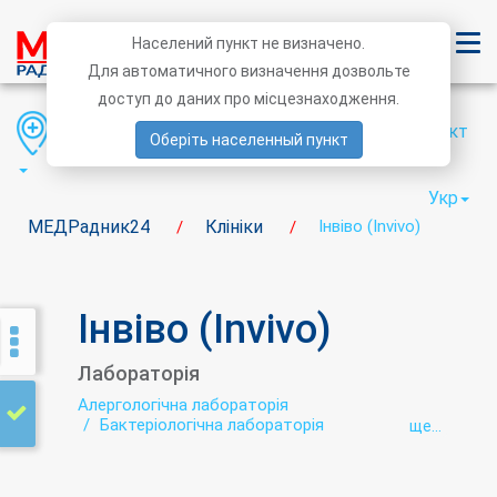
Населений пункт не визначено.
Для автоматичного визначення дозвольте
доступ до даних про місцезнаходження.
Область
Район
Населений пункт
Оберіть населенный пункт
Укр
МЕДРадник24
Клініки
Інвіво (Invivo)
/
/
Інвіво (Invivo)
Лабораторія
Алергологічна лабораторія
Бактеріологічна лабораторія
ще...
Біохімічна лабораторія
Гельмінтологія
Гематологічні дослідження
Генетична діагностика
Гістологія