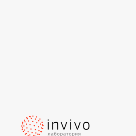
Гормональна лабораторія
Імунологічна лабораторія
Інфекційна лабораторія
Коагулограмма
Лабораторія
Онкомаркери
Спермограмма