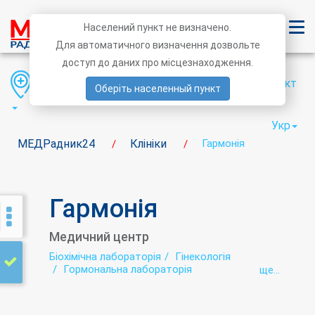
Населений пункт не визначено.
Для автоматичного визначення дозвольте
доступ до даних про місцезнаходження.
Область
Район
Населений пункт
Оберіть населенный пункт
Укр
МЕДРадник24
Клініки
Гармонія
/
/
Гармонія
Медичний центр
Біохімічна лабораторія
Гінекологія
Гормональна лабораторія
ще...
Дослідження сечі
Інфекційна лабораторія
Лабораторія
Педіатрія
Репродуктивні дослідження