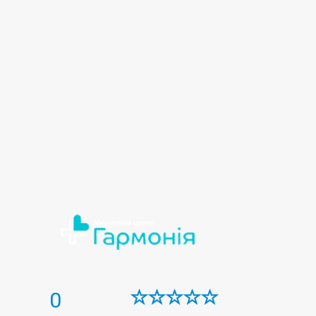
Сексопатологія
Сімейна медицина
Спермограмма
Ультразвукова діагностика (УЗД)
Урологія
Фізіотерапія
0