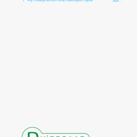
ще...
Бактеріологічна лабораторія
Біохімічна лабораторія
Гельмінтологія
Гематологічні дослідження
Генетична діагностика
Гістологічні дослідження
Гормональна лабораторія
Дослідження сечі
Імунологічна лабораторія
Копрограма
Лабораторія діабету
Лабораторія контролю анемії
Лабораторія мікроелементів
Онкомаркери
Пренатальна (дородова) діагностика
Спермограмма
Цитологічна лабораторія