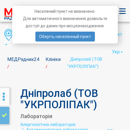
Населений пункт не визначено.
Для автоматичного визначення дозвольте
доступ до даних про місцезнаходження.
Область
Район
Населений пункт
Оберіть населенный пункт
Укр
МЕДРадник24
Клініки
Дніпролаб (ТОВ
"УКРПОЛІПАК")
/
/
Дніпролаб (ТОВ
"УКРПОЛІПАК")
Лабораторія
Алергологічна лабораторія
Аутоімунологічна лабораторія