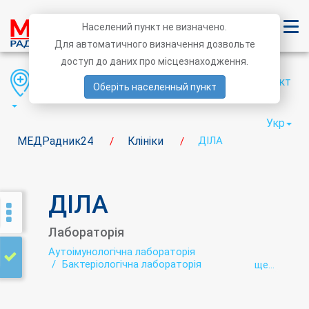
Населений пункт не визначено.
Для автоматичного визначення дозвольте
доступ до даних про місцезнаходження.
Область
Район
Населений пункт
Оберіть населенный пункт
Укр
МЕДРадник24
Клініки
ДІЛА
/
/
ДІЛА
Лабораторія
Аутоімунологічна лабораторія
Бактеріологічна лабораторія
ще...
Біохімічна лабораторія
Гематологічні дослідження
Генетична діагностика