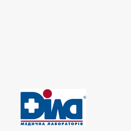
Гормональна лабораторія
Дослідження сечі
Імунологічна лабораторія
Інфекційна лабораторія
Кардіо-ревматоїдна лабораторія
Лабораторія
Лабораторія вуглеводного обміну
Лабораторія контролю анемії
Лабораторія мікроелементів
Лабораторія остеопорозу
Онкомаркери
Пренатальна (дородова) діагностика
Репродуктивні дослідження
Фактори росту - лабораторія
Цитологічна лабораторія