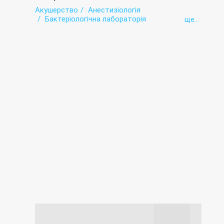
Акушерство
Анестизіологія
Бактеріологічна лабораторія
ще...
Боксове відділення
Гінекологія
Ендоскопія
Здоров пункт
Інтенсивна терапія
Інфектологія
Лабораторія
Неврологія
Неврологія для хворих з порушенням
мозкового кровообігу
Ортопедія
Педіатрія
Рентгенологія
Стаціонар
Стоматологія
Терапія
Травматологія
Трансфузіологія
Ультразвукова діагностика (УЗД)
Фізіотерапія
Функціональна діагностика
Хірургія