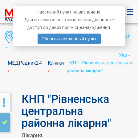
Населений пункт не визначено.
Для автоматичного визначення дозвольте
доступ до даних про місцезнаходження.
Область
Район
Населений пункт
Оберіть населенный пункт
Укр
МЕДРадник24
Клініки
КНП "Рівненська центральна
районна лікарня"
/
/
КНП "Рівненська
центральна
районна лікарня"
Лікарня