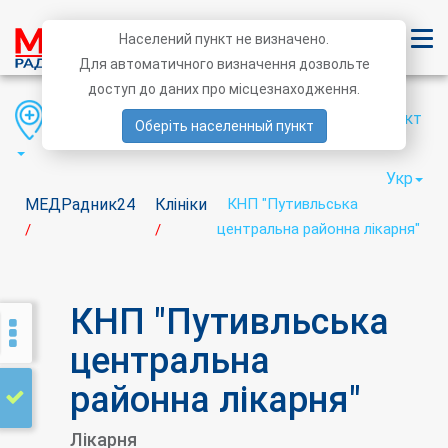
Населений пункт не визначено.
Для автоматичного визначення дозвольте
доступ до даних про місцезнаходження.
Область
Район
Населений пункт
Оберіть населенный пункт
Укр
МЕДРадник24
Клініки
КНП "Путивльська
центральна районна лікарня"
/
/
КНП "Путивльська
центральна
районна лікарня"
Лікарня