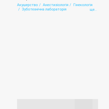
Акушерство
Анестизіологія
Гінекологія
Зуботехнічна лабораторія
ще...
Інтенсивна терапія
Інфектологія
Лабораторія
Патологоанатомічне відділення
Педіатрія
Рентгенологія
Терапія
Травматологія
Фізіотерапія
Хірургія
Хоспіс
Швидка допомога