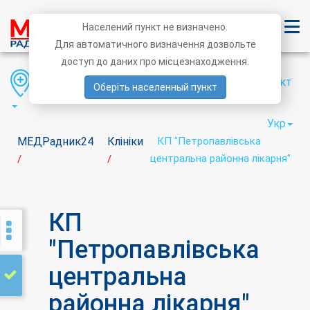
Населений пункт не визначено.
Для автоматичного визначення дозвольте
доступ до даних про місцезнаходження.
Область
Район
Населений пункт
Оберіть населенный пункт
Укр
МЕДРадник24
Клініки
КП "Петропавлівська
центральна районна лікарня"
/
/
КП
"Петропавлівська
центральна
районна лікарня"