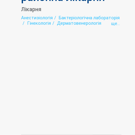
Лікарня
Анестизіологія
Бактеріологічна лабораторія
Гінекологія
Дерматовенерологія
ще...
Діагностика
Інтенсивна терапія
Інфектологія
Кабінет Довіра
Лабораторія
Наркологія
Патологоанатомічне відділення
Педіатрія
Психіатрія
Рентгенологія
Стаціонар
Терапія
Трансфузіологія
Туберкульоз (діагностика і лікування)
Ультразвукова діагностика (УЗД)
Фізіотерапія
Хірургія