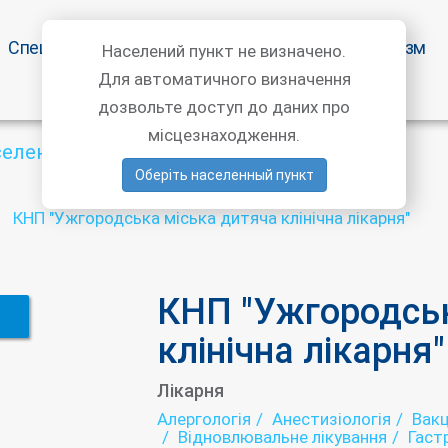
Спецпропозиції
Статті лікарів
Медичний туризм
Населений пункт не визначено.
Для автоматичного визначення
дозвольте доступ до даних про
місцезнаходження.
селений пункт
Оберіть населенный пункт
КНП "Ужгородська міська дитяча клінічна лікарня"
КНП "Ужгородськ
клінічна лікарня"
Лікарня
Алергологія
Анестизіологія
Вакц
Відновлювальне лікування
Гаст