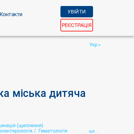
УВІЙТИ
Контакти
РЕЄСТРАЦІЯ
Укр
а міська дитяча
инація (щеплення)
роентерологія
Гематологія
ще...