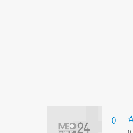
Гінекологія
Дитяча консультаці
Інтенсивна терапія
Інфектологі
Нефрологія
Оториноларингологі
Профілактика
Психіатрія
Пуль
Сурдологія
Ультразвукова діаг
Функціональна діагностика
Хіру
0
0