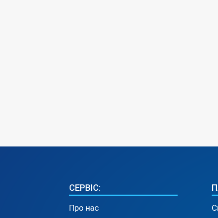
СЕРВІС:
П
Про нас
С