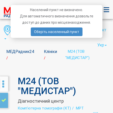
Населений пункт не визначено.
Для автоматичного визначення дозвольте
доступ до даних про місцезнаходження.
Область
Район
Населений пункт
Оберіть населенный пункт
Укр
МЕДРадник24
Клініки
М24 (ТОВ
"МЕДИСТАР")
/
/
М24 (ТОВ
"МЕДИСТАР")
Діагностичний центр
Комп'ютерна томографія (КТ)
МРТ