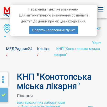
Населений пункт не визначено.
Для автоматичного визначення дозвольте
доступ до даних про місцезнаходження.
Область
Район
Населений пункт
Оберіть населенный пункт
Укр
МЕДРадник24
Клініки
КНП "Конотопська міська
лікарня"
/
/
КНП "Конотопська
міська лікарня"
Лікарня
Бактеріологічна лабораторія
Вакцинація (щеплення)