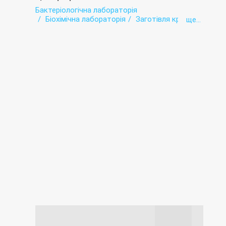
Бактеріологічна лабораторія
Біохімічна лабораторія
Заготівля крові
ще...
Імунологічна лабораторія
Імунологія
Лабораторія
Переливання крові
Трансфузіологія
Швидка допомога