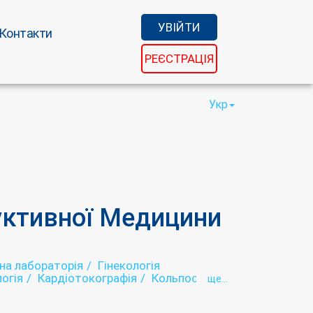
УВІЙТИ
Контакти
РЕЄСТРАЦІЯ
Укр
уктивної Медицини
чна лабораторія
Гінекологія
огія
Кардіотокографія
Кольпоскопія
ще...
Лабораторія
Мамографія
дородова) діагностика
Психологія