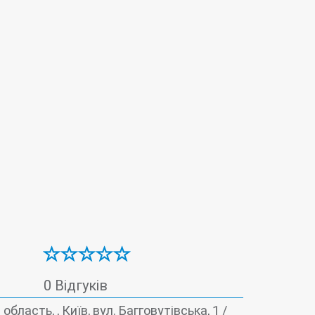
ини
Ультразвукова діагностика (УЗД)
0 Відгуків
область, , Київ, вул. Багговутівська, 1 /