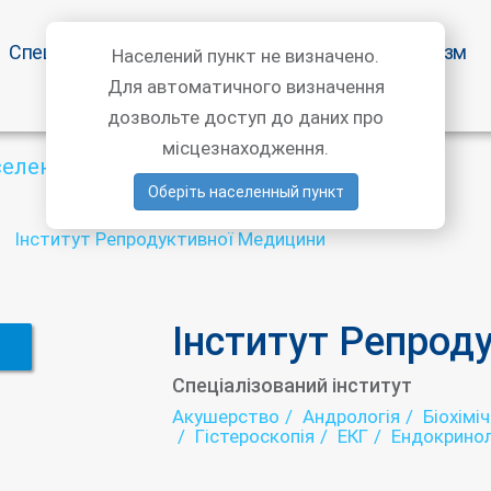
Спецпропозиції
Статті лікарів
Медичний туризм
Населений пункт не визначено.
Для автоматичного визначення
дозвольте доступ до даних про
місцезнаходження.
селений пункт
Оберіть населенный пункт
Інститут Репродуктивної Медицини
Інститут Репрод
Спеціалізований інститут
Акушерство
Андрологія
Біохімі
Гістероскопія
ЕКГ
Ендокринол
Кріозберігання
Кріоконсервація
Планування сім'ї
Пренатальна (