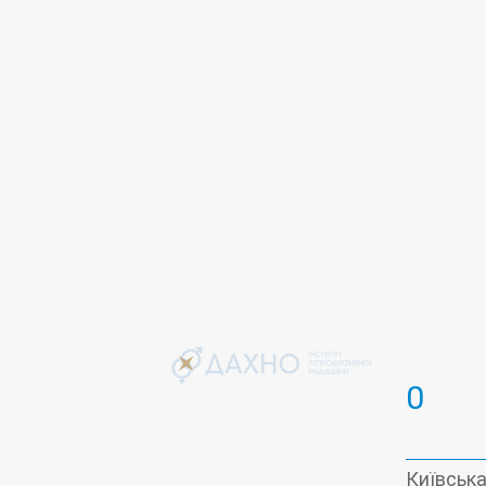
Рентгенологія
Репродукція люд
Урологія
0
Київська 