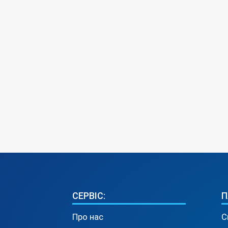
СЕРВІС:
П
Про нас
С