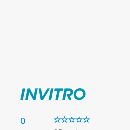
Гематологічні дослідження
Генетична діагностика
Дослідження сечі
Імунологічна лабораторія
Інфекційна лабораторія
Коагулограмма
Копрограма
Лабораторія діабету
Лабораторія контролю анемії
Онкомаркери
Пренатальна (дородова) діагностика
Репродуктивні дослідження
Цитологічна лабораторія
0