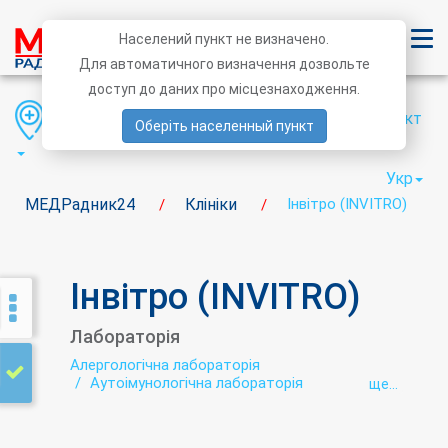
Населений пункт не визначено.
Для автоматичного визначення дозвольте
доступ до даних про місцезнаходження.
Область
Район
Населений пункт
Оберіть населенный пункт
Укр
МЕДРадник24
Клініки
Інвітро (INVITRO)
/
/
Інвітро (INVITRO)
Лабораторія
Алергологічна лабораторія
Аутоімунологічна лабораторія
ще...
Біохімічна лабораторія
Вірусні гепатити - лабораторія
Гельмінтологія