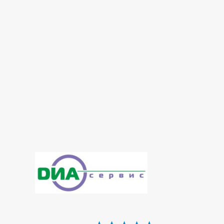
Гематологічні дослідження
Гістологічні дослідження
Дослідження сечі
Імунологічна лабораторія
Інфекційна лабораторія
Копрограма
Лабораторія
Лабораторія діабету
Лабораторія ДНК діагностики
Лабораторія контролю анемії
Лабораторія мікроелементів
Онкомаркери
Пренатальна (дородова) діагностика
Репродуктивні дослідження
Спермограмма
Тиреоїдна лабораторія
Цитологічна лабораторія