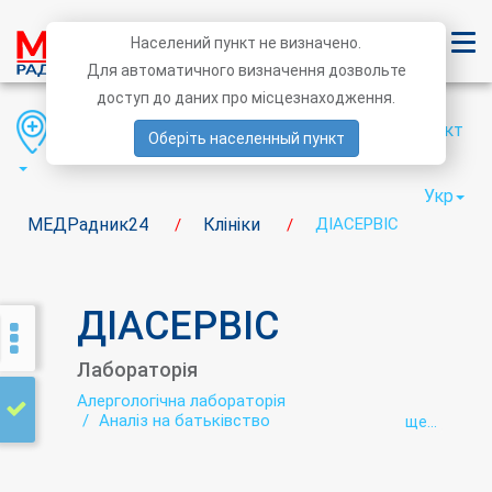
Населений пункт не визначено.
Для автоматичного визначення дозвольте
доступ до даних про місцезнаходження.
Область
Район
Населений пункт
Оберіть населенный пункт
Укр
МЕДРадник24
Клініки
ДІАСЕРВІС
/
/
ДІАСЕРВІС
Лабораторія
Алергологічна лабораторія
Аналіз на батьківство
ще...
Аутоімунологічна лабораторія
Бактеріологічна лабораторія
Біохімічна лабораторія