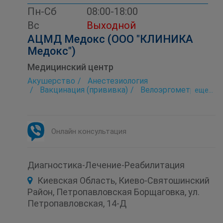
Пн-Сб
08:00-18:00
Вс
Выходной
АЦМД Медокс (ООО "КЛИНИКА
Медокс")
Медицинский центр
Акушерство
Анестезиология
Вакцинация (прививка)
Велоэргометрия
eще...
Вызов врача (доктора) на дом
Гастроэнтерология
Гинекология
Дерматология
Дерматоскопия
Детская консультация
Диетология
Онлайн консультация
Инфектология
Кардиотокография
Кинезиотерапия
Лечебный массаж
Маммография
Маммология
Массаж
Неврология
Онкология
Ортопедия
Диагностика-Лечение-Реабилитация
Офтальмология
Педиатрия
Прессотерапия
Проктология
Психология
Киевская Область, Киево-Святошинский
Ревматология
Рентгенология
Район, Петропавловская Борщаговка, ул.
Семейная медицина
Сосудистая хирургия
Петропавловская, 14-Д
Спирография
Стационар
Терапия
Травматология
Ударно-волновая терапия