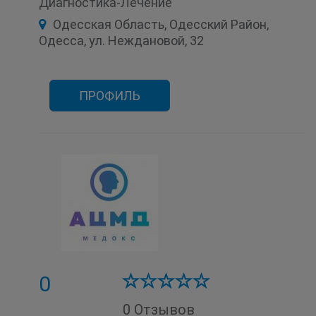
Диагностика-Лечение
Иммунология
Колоноскопия
Косметология
Маммография
Одесская Область, Одесский Район,
Маммология
МРТ
Неврология
Одесса, ул. Неждановой, 32
Онкология
Ортопедия
Офтальмология
Педиатрия
Проктология
Психология
Пульмонология
Рентгенология
Реоэнцефалография
Травматология
Ультразвуковое исследование (УЗИ)
ПРОФИЛЬ
Урология
Фиброгастродуоденоскопия
Фиброгастроскопия
Физиотерапия
Хирургия
Цистоскопия
ЭКГ
Эндокринология
Эндоскопия
0
0 Отзывов