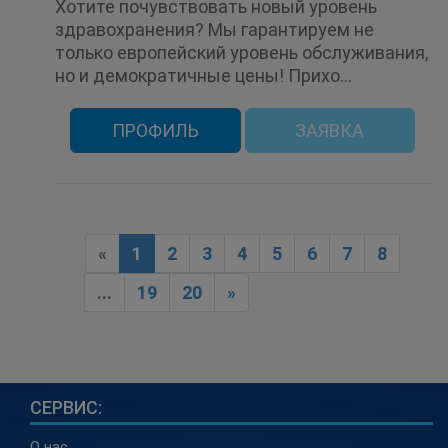
Ультразвуковая терапия
Хотите почувствовать новый уровень
Ультразвуковое исследование (УЗИ)
здравохранения? Мы гарантируем не
Урология
Физиотерапия
Флебология
только европейский уровень обслуживания,
Функциональная диагностика
Хирургия
но и демократичные цены! Прихо...
ЭКГ
Эластография
Эндокринология
Эндоскопия
ПРОФИЛЬ
ЗАЯВКА
«
1
2
3
4
5
6
7
8
...
19
20
»
СЕРВИС:
О нас