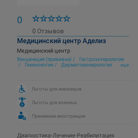
0
0 Отзывов
Медицинский центр Аделиз
Медицинский центр
Вакцинация (прививка)
Гастроэнтерология
Гинекология
Дерматовенерология
eще...
Детская дерматология
Детская кардиология
Детская консультация
Детская неврология
Детская ортопедия
Льготы для инвалидов
Детская отоларингология (детский ЛОР)
Детская офтальмология
Льготы для военных
Детская стоматология
Детская травматология
Дефектология
Диагностика
Кардиология
Принимаем иностранцев
Компьютерная томография (КТ)
Косметология
Лаборатория
Лечебный массаж
Неврология
Диагностика-Лечение-Реабилитация
Нейросонография
Ортопедия