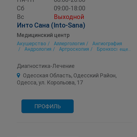
Сб
09:00-18:00
Вс
Выходной
Инто Сана (Into-Sana)
Медицинский центр
Акушерство
Аллергология
Ангиография
Андрология
Артроскопия
Бронхоскопия
eще...
Гастроэнтерология
Гинекология
Детская консультация
Диагностика
Диагностика-Лечение
Иммунология
Колоноскопия
Косметология
Маммография
Одесская Область, Одесский Район,
Маммология
МРТ
Неврология
Одесса, ул. Корольова, 17
Онкология
Ортопедия
Офтальмология
Педиатрия
Проктология
Психология
Пульмонология
Рентгенология
Реоэнцефалография
Травматология
Ультразвуковое исследование (УЗИ)
ПРОФИЛЬ
Урология
Фиброгастродуоденоскопия
Фиброгастроскопия
Физиотерапия
Хирургия
Цистоскопия
ЭКГ
Эндокринология
Эндоскопия