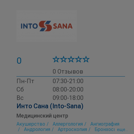
Ортопедия
Оториноларингология (ЛОР)
Офтальмология
Педиатрия
Пренатальная диагностика
Психология
Психотерапия
Пульмонология
Рентгенология
Скорая помощь
Стационар
Терапия
Травматология
Ультразвуковое исследование (УЗИ)
Физиотерапия
Хирургия
Цитология
ЭКГ
Электроэнцефалография
Эндокринология
Эхокардиография
0
0 Отзывов
Пн-Пт
07:30-21:00
Сб
08:00-20:00
Вс
09:00-18:00
Инто Сана (Into-Sana)
Медицинский центр
Акушерство
Аллергология
Ангиография
Андрология
Артроскопия
Бронхоскопия
eще...