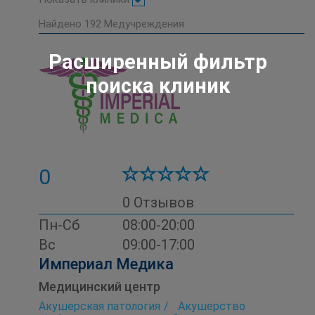
Найдено
192
Медучреждения
Расширенный фильтр
поиска клиник
0
0 Отзывов
Пн-Сб
08:00-20:00
Вс
09:00-17:00
Империал Медика
Медицинский центр
Акушерская патология
Акушерство