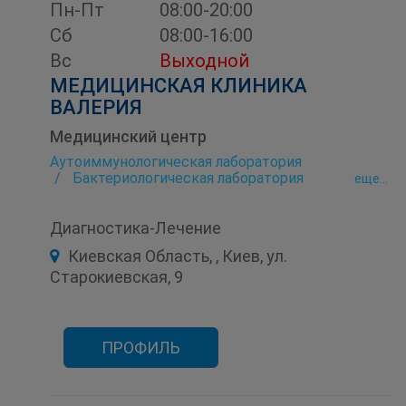
Пн-Пт
08:00-20:00
Сб
08:00-16:00
Вс
Выходной
МЕДИЦИНСКАЯ КЛИНИКА
ВАЛЕРИЯ
Медицинский центр
Аутоиммунологическая лаборатория
Бактериологическая лаборатория
eще...
Биохимическая лаборатория
Вакцинация (прививка)
Гастроэнтерология
Диагностика-Лечение
Гематология
Гинекология
Гомеопатия
Гормональная лаборатория
Киевская Область, , Киев, ул.
Дерматовенерология
Дерматология
Старокиевская, 9
Иммунологическая лаборатория
Интенсивная терапия
Инфекционная лаборатория
Кардиоревматология
Лаборатория
Лаборатория остеопороза
ПРОФИЛЬ
Лечебная физкультура (ЛФК)
Лечебный массаж
Логопедия
Массаж
Неврология
Нефрология
Онкомаркеры