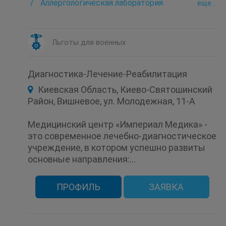
Аллергологическая лаборатория
eще...
Андрология
Аритмия
Аутоиммунологическая лаборатория
Бактериологическая лаборатория
Биохимическая лаборатория
Льготы для военных
Вакцинация (прививка)
Венерология
Вирусные гепатиты - лаборатория
Вызов врача (доктора) на дом
Диагностика-Лечение-Реабилитация
Гастроэнтерология
Гельминтология
Гематологические исследования
Киевская Область, Киево-Святошинский
Генетическая диагностика
Гинекология
Район, Вишневое, ул. Молодежная, 11-А
Гипертония
Гипоталамо-гипофизарно-надпочечниковая
панель
Медицинский центр «Империал Медика» -
Гистологические исследования
это современное лечебно-диагностическое
Дальнозоркость
Дерматовенерология
учреждение, в котором успешно развиты
Дерматология
Детская гинекология
Детская дерматология
основные направления:...
Детская кардиология
Детская кардиоревматология
Детская консультация
Детская неврология
ПРОФИЛЬ
ЗАЯВКА
Детская ортопедия
Детская отоларингология (детский ЛОР)
Детская офтальмология
Детская травматология
Детская хирургия