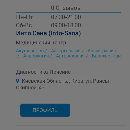
0 Отзывов
Пн-Пт
07:30-21:00
Сб-Вс
09:00-18:00
Инто Сана (Into-Sana)
Медицинский центр
Акушерство
Аллергология
Ангиография
Андрология
Артроскопия
Бронхоскопия
eще...
Гастроэнтерология
Гинекология
Детская консультация
Диагностика
Диагностика-Лечение
Иммунология
Колоноскопия
Косметология
Маммография
Киевская Область, , Киев, ул. Раисы
Маммология
МРТ
Неврология
Окипной, 4Б
Онкология
Ортопедия
Офтальмология
Педиатрия
Проктология
Психология
Пульмонология
Рентгенология
Реоэнцефалография
Травматология
Ультразвуковое исследование (УЗИ)
ПРОФИЛЬ
Урология
Фиброгастродуоденоскопия
Фиброгастроскопия
Физиотерапия
Хирургия
Цистоскопия
ЭКГ
Эндокринология
Эндоскопия