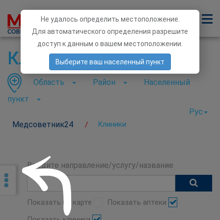
Не удалось определить местоположение.
Для автоматического определения разрешите
доступ к данным о вашем местоположении.
Клиники
Выберите ваш населенный пункт
Область
Район
Населенный
пункт
Рус
Медсоветник24
Клиники
/
Введите направление/услугу/название
Показать на карте
Показать аптеки
Показать клиники