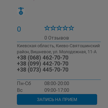
Дневной стационар
Женская консультация
Иммунологическая лаборатория
Инфектология
Инфекционная лаборатория
Исследование мочи
0
Ишемическая болезнь сердца
Кардиология
Кардиоревматология
0 Отзывов
Консультативная медицинская помощь
Лаборатория
Лаборатория диабета
Киевская область, Киево-Святошинский
Лаборатория контроля анемии
район, Вишневое, ул. Молодежная, 11-А
Лаборатория микроэлементов
Лаборатория остеопороза
+38 (068) 462-70-70
Лечебная физкультура (ЛФК)
+38 (099) 442-70-70
Лечебный массаж
Маммология
+38 (073) 445-70-70
Мануальная терапия
Массаж
Медсестринские услуги
Неврология
Невропатология
Неинвазивная косметологическая терапия
Пн-Сб
08:00-20:00
Нейропсихология
Онкомаркеры
Вс
09:00-17:00
Оториноларингология (ЛОР)
Педиатрия
Планирование семьи
ЗАПИСЬ НА ПРИЕМ
Пренатальная диагностика
Проктология
Профилактика
Психология