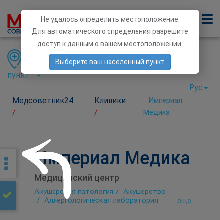
Не удалось определить местоположение.
Для автоматического определения разрешите
доступ к данным о вашем местоположении.
Область
Район
Населенный
Выберите ваш населенный пункт
пункт
Рус
Медсоветник24
Клиники
Империал
Медика
/
/
Империал Медика
Медицинский центр
Акушерская патология
Акушерство
Аллергологическая лаборатория
eще...
Андрология
Аритмия
Аутоиммунологическая лаборатория