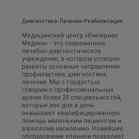
ПЦР-тест на Covid-19 (коронавирус)
Ревматоидная панель
Ректороманоскопия
Ректосигмоскопия
Репродуктивные исследования
Диагностика-Лечение-Реабилитация
Справка для посещения бассейна
Справка для работы и ВУЗа (форма 086/о)
Справка для школы и садика (форма 086-1/
Медицинский центр «Империал
о)
Медика» - это современное
Тиреоидная лаборатория
лечебно-диагностическое
Ультразвуковое исследование (УЗИ)
Урология
Факторы роста - лаборатория
учреждение, в котором успешно
Флебология
Фоликулометрия
развиты основные направления:
Цервикометрия
ЭКГ
Экстрагенитальная патология
профилактика, диагностика,
Эндокринная гинекология
лечение. Мы с гордостью
Эндокринная патология
Эндокринология
говорим о профессиональных
Эстетическое и инъекционное
моделирование лица и тела
врачах более 20 специальностей,
которые изо дня в день
оказывают квалифицированную
помощь маленьким пациентам и
взрослому населению. Новейшее
оборудование клиники позволяет