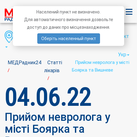
Населений пункт не визначено.
Для автоматичного визначення дозвольте
доступ до даних про місцезнаходження.
Область
Район
Населений пункт
Оберіть населенный пункт
Укр
МЕДРадник24
Статті
Прийом невролога у місті
Боярка та Вишневе
/
лікарів
/
04.06.22
Прийом невролога у
місті Боярка та