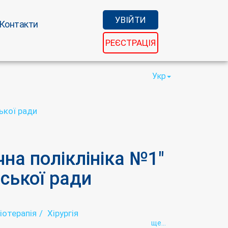
УВІЙТИ
Контакти
РЕЄСТРАЦІЯ
Укр
ької ради
на поліклініка №1"
ської ради
іотерапія
Хірургія
ще...