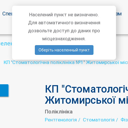
Спецпропозиції
Статті лікарів
Медичний туризм
Населений пункт не визначено.
Для автоматичного визначення
дозвольте доступ до даних про
місцезнаходження.
селений пункт
Оберіть населенный пункт
КП "Стоматологічна поліклініка №1" Житомирської міс
КП "Стоматологіч
Житомирської мі
Поліклініка
Рентгенологія
Стоматологія
Фіз