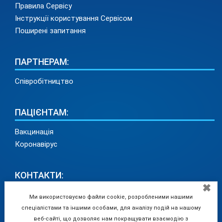
Правила Сервісу
Інструкції користування Сервісом
Поширені запитання
ПАРТНЕРАМ:
Співробітництво
ПАЦІЄНТАМ:
Вакцинація
Коронавірус
КОНТАКТИ:
✖
info@medadvisor24.com
Ми використовуємо файли cookie, розробленими нашими
тел. +38(098)154 93 91 (у зв'язку з перебоями
спеціалістами та іншими особами, для аналізу подій на нашому
електрозабезпечення просимо залишати повідомлення у
веб-сайті, що дозволяє нам покращувати взаємодію з