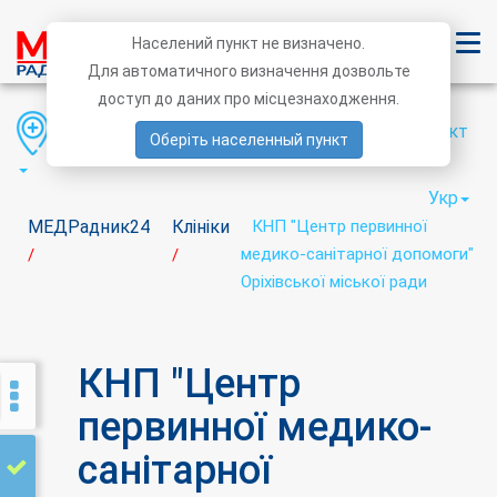
Населений пункт не визначено.
Для автоматичного визначення дозвольте
доступ до даних про місцезнаходження.
Область
Район
Населений пункт
Оберіть населенный пункт
Укр
МЕДРадник24
Клініки
КНП "Центр первинної
медико-санітарної допомоги"
/
/
Оріхівської міської ради
КНП "Центр
первинної медико-
санітарної