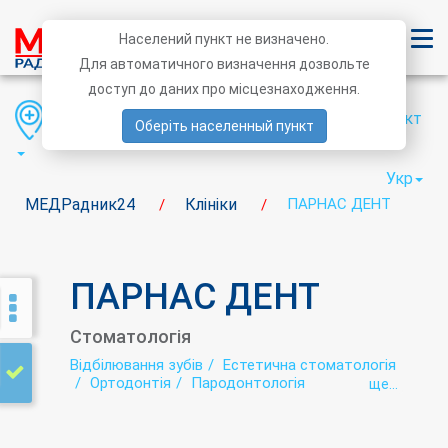
Населений пункт не визначено.
Для автоматичного визначення дозвольте
доступ до даних про місцезнаходження.
Область
Район
Населений пункт
Оберіть населенный пункт
Укр
МЕДРадник24
Клініки
ПАРНАС ДЕНТ
/
/
ПАРНАС ДЕНТ
Стоматологія
Відбілювання зубів
Естетична стоматологія
Ортодонтія
Пародонтологія
ще...
Стоматологічна імплантологія
Стоматологічна Ортопедія (протезування)
Стоматологічна профілактика