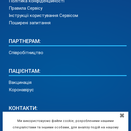
Політика конфіденційності
Правила Сервісу
Інструкції користування Сервісом
Поширені запитання
ПАРТНЕРАМ:
Співробітництво
ПАЦІЄНТАМ:
Вакцинація
Коронавірус
КОНТАКТИ:
✖
info@medadvisor24.com
Ми використовуємо файли cookie, розробленими нашими
тел. +38(098)154 93 91 (у зв'язку з перебоями
спеціалістами та іншими особами, для аналізу подій на нашому