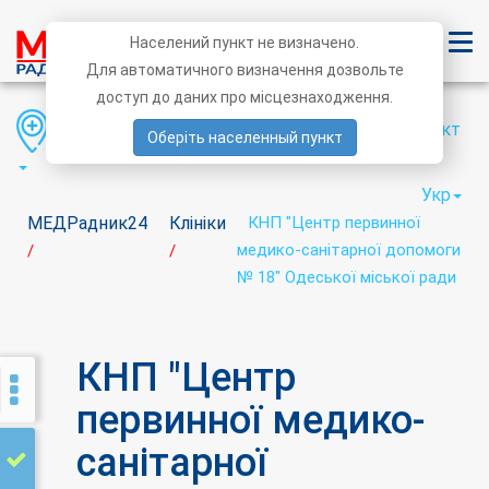
Населений пункт не визначено.
Для автоматичного визначення дозвольте
доступ до даних про місцезнаходження.
Область
Район
Населений пункт
Оберіть населенный пункт
Укр
МЕДРадник24
Клініки
КНП "Центр первинної
медико-санітарної допомоги
/
/
№ 18" Одеської міської ради
КНП "Центр
первинної медико-
санітарної