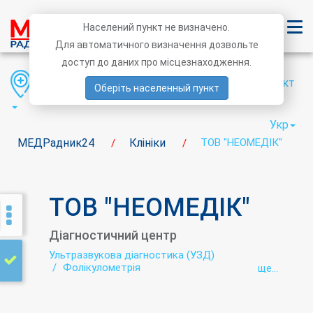
Населений пункт не визначено.
Для автоматичного визначення дозвольте
доступ до даних про місцезнаходження.
Область
Район
Населений пункт
Оберіть населенный пункт
Укр
МЕДРадник24
Клініки
ТОВ "НЕОМЕДІК"
/
/
ТОВ "НЕОМЕДІК"
Діагностичний центр
Ультразвукова діагностика (УЗД)
Фолікулометрія
ще...