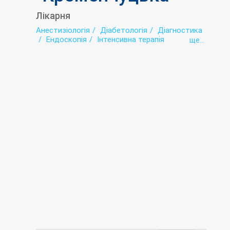
Лікарня
Анестизіологія
Діабетологія
Діагностика
Ендоскопія
Інтенсивна терапія
ще...
Коронавірус-госпіталізація
Лабораторія
Нейрохірургія
Профілактика
Рентгенологія
Стаціонар
Травматологія
Ультразвукова діагностика (УЗД)
Функціональна діагностика
Хірургія