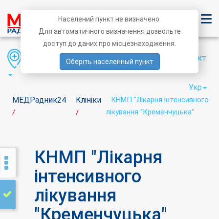
Населений пункт не визначено.
Для автоматичного визначення дозвольте
доступ до даних про місцезнаходження.
Область
Район
Населений пункт
Оберіть населенный пункт
Укр
МЕДРадник24
Клініки
КНМП "Лікарня інтенсивного
лікування "Кременчуцька"
/
/
КНМП "Лікарня
інтенсивного
лікування
"Кременчуцька"