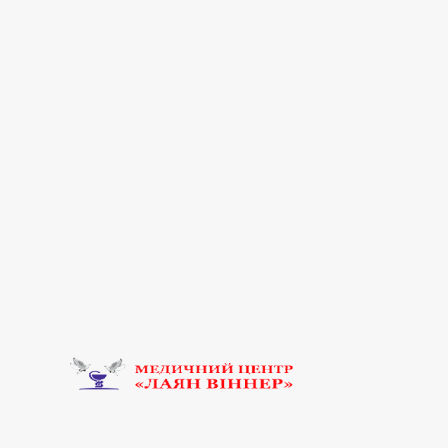
Офтальмологія
Психіатрія
Рентгенологія
Реоенцефалографія
Стаціонар
Терапія
Ультразвукова діагностика (УЗД)
Урологія
Хірургія