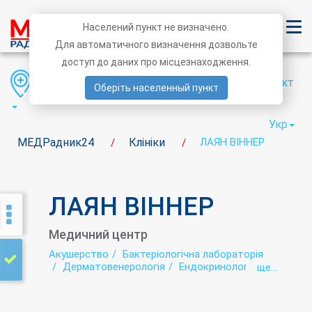
Населений пункт не визначено.
Для автоматичного визначення дозвольте
доступ до даних про місцезнаходження.
Область
Район
Населений пункт
Оберіть населенный пункт
Укр
МЕДРадник24
Клініки
ЛАЯН ВІННЕР
/
/
ЛАЯН ВІННЕР
Медичний центр
Акушерство
Бактеріологічна лабораторія
Дерматовенерологія
Ендокринологія
ще...
Лабораторія
Медичний профогляд
Наркологія
Неврологія
Оториноларингологія (ЛОР)