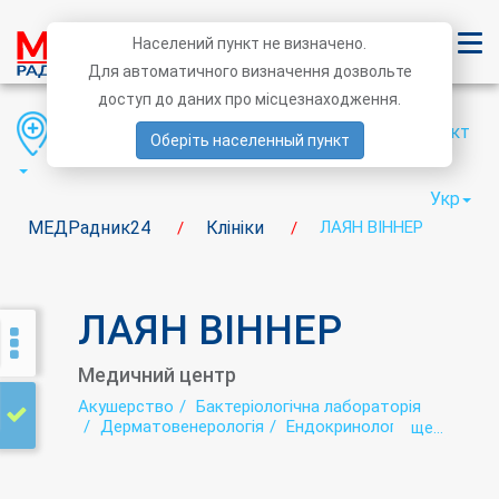
Населений пункт не визначено.
Для автоматичного визначення дозвольте
доступ до даних про місцезнаходження.
Область
Район
Населений пункт
Оберіть населенный пункт
Укр
МЕДРадник24
Клініки
ЛАЯН ВІННЕР
/
/
ЛАЯН ВІННЕР
Медичний центр
Акушерство
Бактеріологічна лабораторія
Дерматовенерологія
Ендокринологія
ще...
Лабораторія
Медичний профогляд
Наркологія
Неврологія
Оториноларингологія (ЛОР)