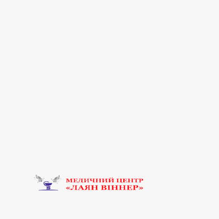
Офтальмологія
Психіатрія
Рентгенологія
Реоенцефалографія
Стаціонар
Терапія
Ультразвукова діагностика (УЗД)
Урологія
Хірургія