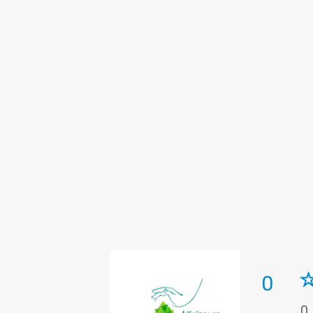
Ендоскопічна діагностика
Інтен
Інтенсивна терапія гіпербаричної 
Лікувальна фізкультура (ЛФК)
Н
Патологоанатомічне відділення
Репродукція людини
Стаціонар
Фізіотерапія
Функціональна діа
0
0