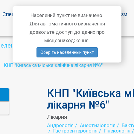
Спецпропозиції
Статті лікарів
Медичний туризм
Населений пункт не визначено.
Для автоматичного визначення
дозвольте доступ до даних про
місцезнаходження.
селений пункт
Оберіть населенный пункт
КНП "Київська міська клінічна лікарня №6"
КНП "Київська мі
лікарня №6"
Лікарня
Андрологія
Анестизіологія
Бакт
Гастроентерологія
Гінекологія