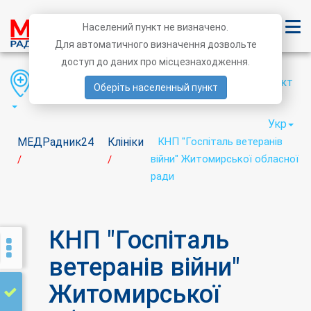
Населений пункт не визначено.
Для автоматичного визначення дозвольте
доступ до даних про місцезнаходження.
Область
Район
Населений пункт
Оберіть населенный пункт
Укр
МЕДРадник24
Клініки
КНП "Госпіталь ветеранів
війни" Житомирської обласної
/
/
ради
КНП "Госпіталь
ветеранів війни"
Житомирської