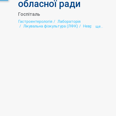
обласної ради
Госпіталь
Гастроентерологія
Лабораторія
Лікувальна фізкультура (ЛФК)
Неврологія
ще...
Рентгенологія
Стоматологія
Терапія
Ультразвукова діагностика (УЗД)
Фізіотерапія
Функціональна діагностика
Хірургія