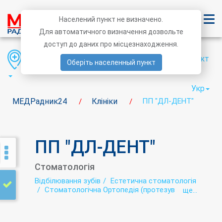
Населений пункт не визначено.
Для автоматичного визначення дозвольте
доступ до даних про місцезнаходження.
Область
Район
Населений пункт
Оберіть населенный пункт
Укр
МЕДРадник24
Клініки
ПП "ДЛ-ДЕНТ"
/
/
ПП "ДЛ-ДЕНТ"
Стоматологія
Відбілювання зубів
Естетична стоматологія
Стоматологічна Ортопедія (протезування)
ще...
Стоматологія
Терапевтична стоматологія