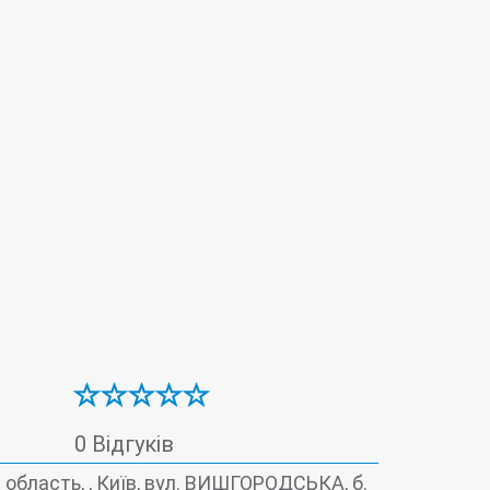
Ортопедія
іатрія
Психологія
Хірургія
0 Відгуків
 область, , Київ, вул. ВИШГОРОДСЬКА, б.