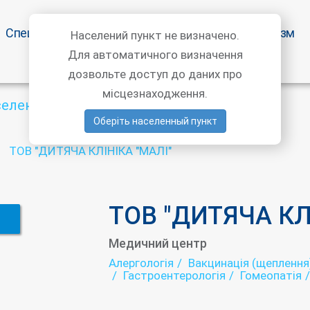
Спецпропозиції
Статті лікарів
Медичний туризм
Населений пункт не визначено.
Для автоматичного визначення
дозвольте доступ до даних про
місцезнаходження.
селений пункт
Оберіть населенный пункт
ТОВ "ДИТЯЧА КЛІНІКА "МАЛІ"
ТОВ "ДИТЯЧА КЛ
Медичний центр
Алергологія
Вакцинація (щеплення
Гастроентерологія
Гомеопатія
Дієтологія
ЕКГ
Ендокринолог
Лабораторія
Лікувальна фізкул