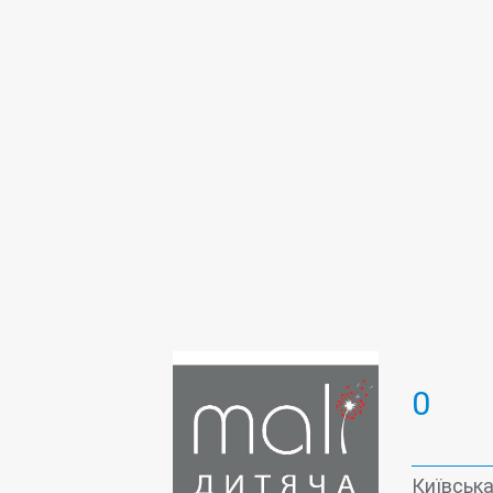
Логопедія
Масаж
Неврологія
Оториноларингологія (ЛОР)
Пед
Ультразвукова діагностика (УЗД)
0
Київська