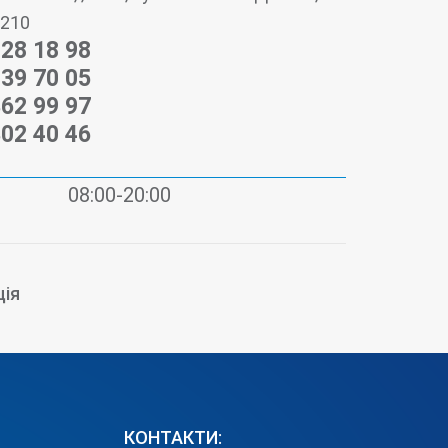
-210
428 18 98
439 70 05
362 99 97
302 40 46
08:00-20:00
ція
КОНТАКТИ: