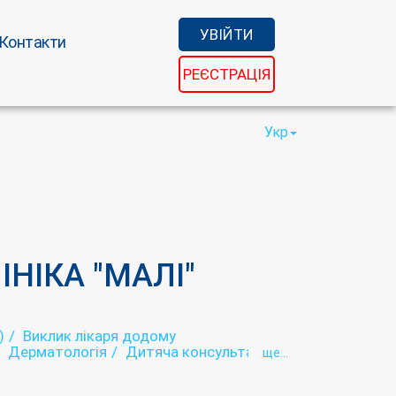
УВІЙТИ
Контакти
РЕЄСТРАЦІЯ
Укр
ІНІКА "МАЛІ"
)
Виклик лікаря додому
Дерматологія
Дитяча консультація
ще...
ія
Імунологія
Кардіоревматологія
ьтура (ЛФК)
Лікувальний масаж