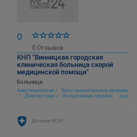
0
0 Отзывов
КНП "Винницкая городская
клиническая больница скорой
медицинской помощи"
Больница
Анестезиология
Восстановительное лечение
Диагностика
Интенсивная терапия
eще...
Лаборатория
Неврология
Неврология для больных с нарушением
мозгового кровообращения
Нейрохирургия
Оториноларингология (ЛОР)
Договор НСЗУ
Рентгенология
Скорая помощь
Стационар
Стоматология
Терапия
Травматология