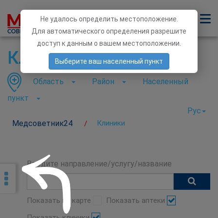
Не удалось определить местоположение.
Для автоматического определения разрешите
доступ к данным о вашем местоположении.
Клиники
Выберите ваш населенный пункт
Область
Район
Населенный
пункт
Рус
Медсоветник24
Клиники
/
Введите направление/услугу/название
Показать на карте
Показать аптеки
Показать клиники