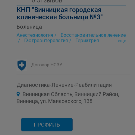
0 Отзывов
КНП "Винницкая городская
клиническая больница №3"
Больница
Анестезиология
Восстановительное лечение
Гастроэнтерология
Гериатрия
eще...
Дерматовенерология
Заготовка крови
Интенсивная терапия
Лаборатория
Микрохирургия глаза
Невропатология
Онкология
Оториноларингология (ЛОР)
Договор НСЗУ
Офтальмология
Психотерапия
Рентгенология
Стационар
Терапия
Ультразвуковое исследование (УЗИ)
Функциональная диагностика
Хирургия
Диагностика-Лечение-Реабилитация
Хоспис
Эндокринология
Винницкая Область, Винницкий Район,
Винница, ул. Маяковского, 138
ПРОФИЛЬ