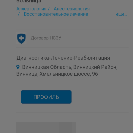
Больница
Аллергология
Анестезиология
Восстановительное лечение
eще...
Гастроэнтерология
Дерматология
Инфектология
Кабинет Доверие
Коронавирус-госпитализация
Лаборатория
Медицинский профосмотр
Неврология
Договор НСЗУ
Нефрология
Онкология
Оториноларингология (ЛОР)
Офтальмология
Проктология
Пульмонология
Ревматология
Диагностика-Лечение-Реабилитация
Рентгенология
Скорая помощь
Терапия
Винницкая Область, Винницкий Район,
Травматология
Туберкулез (диагностика и лечение)
Винница, Хмельницкое шоссе, 96
Урология
Функциональная диагностика
Хирургия
Эндокринология
Эндоскопическая диагностика
ПРОФИЛЬ