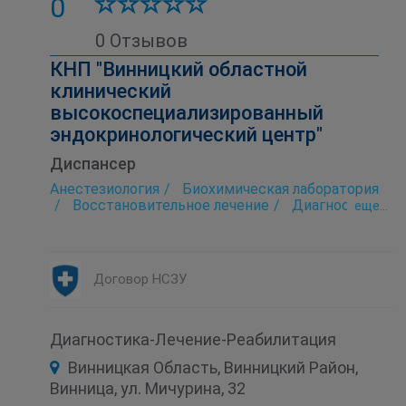
0
0 Отзывов
КНП "Винницкий областной
клинический
высокоспециализированный
эндокринологический центр"
Диспансер
Анестезиология
Биохимическая лаборатория
Восстановительное лечение
Диагностика
eще...
Интенсивная терапия
Лаборатория
Лаборатория репродуктивной
эндокринологии
Лазерная терапия
Договор НСЗУ
Лечебная физкультура (ЛФК)
Патологоанатомическое отделение
Педиатрия
Рентгенология
Стационар
Терапия
Диагностика-Лечение-Реабилитация
Ультразвуковое исследование (УЗИ)
Винницкая Область, Винницкий Район,
Физиотерапия
Функциональная диагностика
Хирургия
Винница, ул. Мичурина, 32
Эндокринология