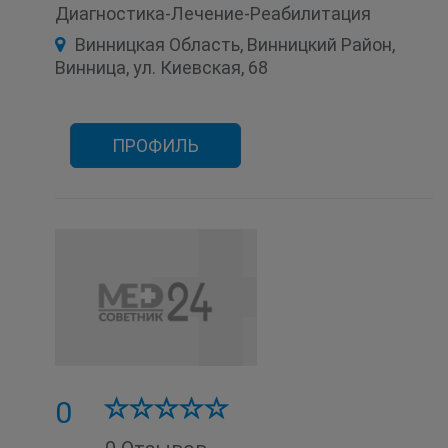
Ультразвуковое исследование (УЗИ)
Диагностика-Лечение-Реабилитация
Урология
Физиотерапия
Винницкая Область, Винницкий Район,
Функциональная диагностика
Хирургия
Эндоскопия
Винница, ул. Киевская, 68
ПРОФИЛЬ
0