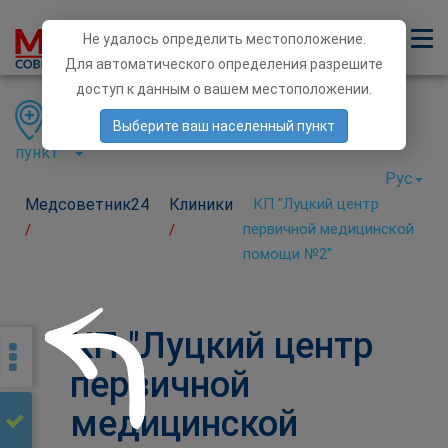
Не удалось определить местоположение.
Для автоматического определения разрешите
доступ к данным о вашем местоположении.
Область
Район
Населенный
Выберите ваш населенный пункт
пункт
Рус
Медсоветник24
Клиники
КП "Луцкий центр
первичной медицинской
/
/
помощи №2"
КП "Луцкий центр
первичной
медицинской