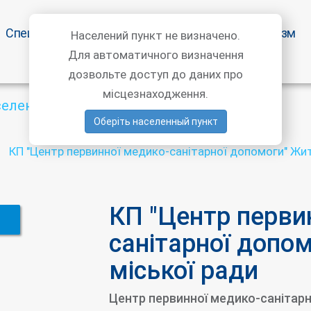
Спецпропозиції
Статті лікарів
Медичний туризм
Населений пункт не визначено.
Для автоматичного визначення
дозвольте доступ до даних про
місцезнаходження.
селений пункт
Оберіть населенный пункт
КП "Центр первинної медико-санітарної допомоги" Жи
КП "Центр перви
санітарної допо
міської ради
Центр первинної медико-санітар