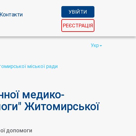
УВІЙТИ
Контакти
РЕЄСТРАЦІЯ
Укр
томирської міської ради
нної медико-
моги" Житомирської
ної допомоги