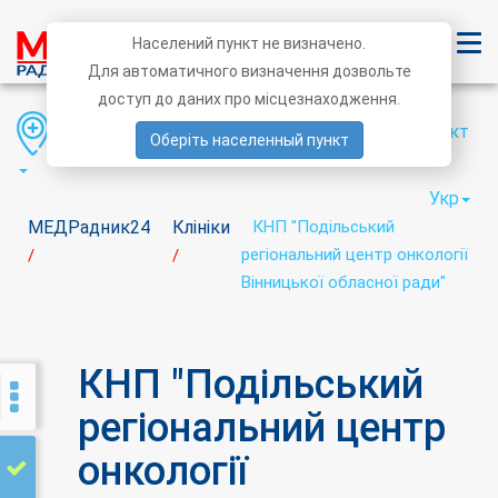
Населений пункт не визначено.
Для автоматичного визначення дозвольте
доступ до даних про місцезнаходження.
Область
Район
Населений пункт
Оберіть населенный пункт
Укр
МЕДРадник24
Клініки
КНП "Подільський
регіональний центр онкології
/
/
Вінницької обласної ради"
КНП "Подільський
регіональний центр
онкології