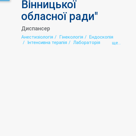
Вінницької
обласної ради"
Диспансер
Анестизіологія
Гінекологія
Ендоскопія
Інтенсивна терапія
Лабораторія
ще...
Онкологія
Променева діагностика
Радіонуклідна діагностика
Реабілітація
Рентгенологія
Торакальне відділення
Ультразвукова діагностика (УЗД)
Урологія
Хіміотерапія
Хірургія
Цитологічна лабораторія