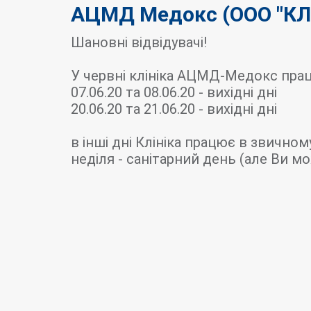
АЦМД Медокс (ООО "КЛ
Шановні відвідувачі!
У червні клініка АЦМД-Медокс прац
07.06.20 та 08.06.20 - вихідні дні
20.06.20 та 21.06.20 - вихідні дні
в інші дні Клініка працює в звичному
неділя - санітарний день (але Ви 