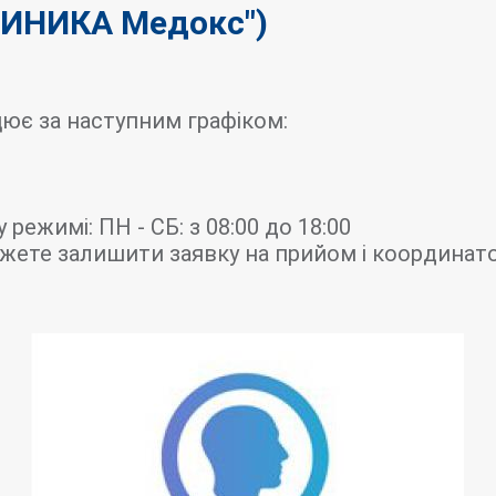
ИНИКА Медокс")
ює за наступним графіком:
 режимі: ПН - СБ: з 08:00 до 18:00
можете залишити заявку на прийом і координат