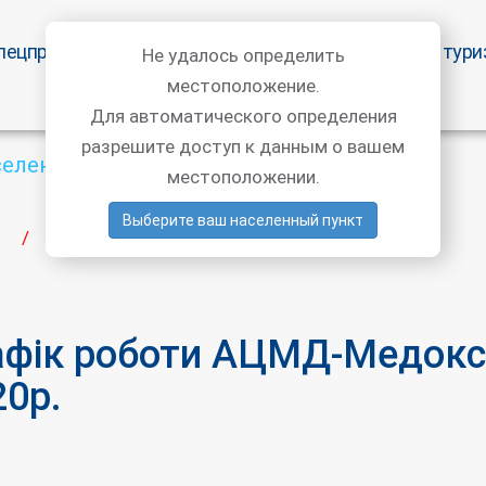
пецпредложения
Статьи врачей
Медицинский тури
Не удалось определить
местоположение.
Для автоматического определения
разрешите доступ к данным о вашем
селенный пункт
местоположении.
Выберите ваш населенный пункт
Графік роботи АЦМД-Медокс в червні 2020р.
/
афік роботи АЦМД-Медокс 
20р.