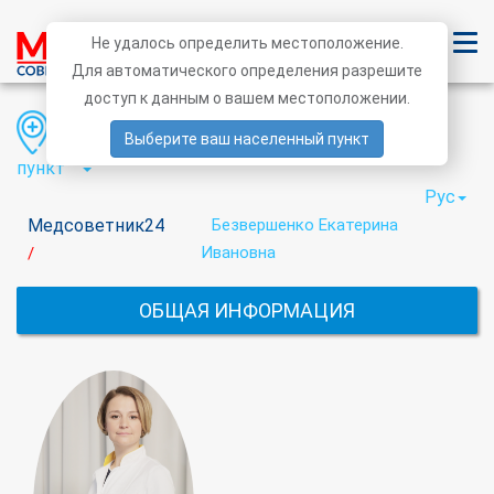
Не удалось определить местоположение.
Для автоматического определения разрешите
доступ к данным о вашем местоположении.
Область
Район
Населенный
Выберите ваш населенный пункт
пункт
Рус
Медсоветник24
Безвершенко Екатерина
Ивановна
/
ОБЩАЯ ИНФОРМАЦИЯ