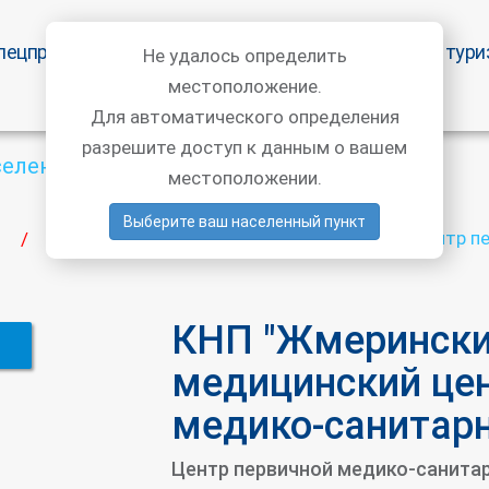
пецпредложения
Статьи врачей
Медицинский тури
Не удалось определить
местоположение.
Для автоматического определения
разрешите доступ к данным о вашем
селенный пункт
местоположении.
Выберите ваш населенный пункт
КНП "Жмеринский районный медицинский центр п
/
КНП "Жмерински
медицинский це
медико-санитар
Центр первичной медико-санита